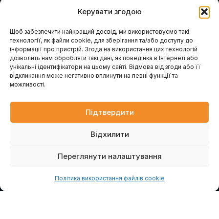
Керувати згодою
F
Y
G
a
o
o
c
u
o
Щоб забезпечити найкращий досвід, ми використовуємо такі
e
t
g
технології, як файли cookie, для зберігання та/або доступу до
Навігація
Клієнтам / Послуги
b
u
l
інформації про пристрій. Згода на використання цих технологій
o
b
e
Гарантія та сервіс
Каталог обладнання
дозволить нам обробляти такі дані, як поведінка в Інтернеті або
Модернізація вашого
o
e
Про компанію
млина
k
унікальні ідентифікатори на цьому сайті. Відмова від згоди або її
Наші проєкти
Консультація інженера
-
відкликання може негативно вплинути на певні функції та
Проєктування млинів
Контакти
f
Запит розрахунку
можливості.
Головна
Промислові генератори
Новини
Блог
Підтвердити
Контакти
Відхилити
вул. Петра Лубенського, 47, м. Лубни, Полтавська обл.,
37500
Переглянути налаштування
Політика використання файлів cookie