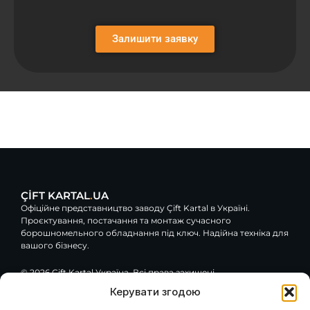
Залишити заявку
ÇİFT KARTAL
.
UA
Офіційне представництво заводу Çift Kartal в Україні.
Проєктування, постачання та монтаж сучасного
борошномельного обладнання під ключ. Надійна техніка для
вашого бізнесу.
© 2026 Çift Kartal Україна. Всі права захищені.
Керувати згодою
F
Y
G
a
o
o