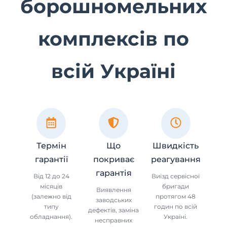
борошномельних
комплексів по
всій Україні
Термін
Що
Швидкість
гарантії
покриває
реагування
гарантія
Від 12 до 24
Виїзд сервісної
місяців
бригади
Виявлення
(залежно від
протягом 48
заводських
типу
годин по всій
дефектів, заміна
обладнання).
Україні.
несправних