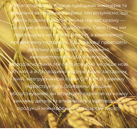
на багаторічному досвіді турецьких інженерів та
локальній експертизі в Україні. Ми розуміємо, що
навіть година простою млина під час сезону —
це великі збитки для агробізнесу. Саме тому ми
пропонуємо не просто ремонт, а комплексну
превентивну підтримку. Наші фахівці проводять
детальну дефектовку обладнання,
використовуючи сучасні методи
вібродіагностики. Ми обслуговуємо не лише нові
об’єкти, а й проводимо модернізацію застарілих
ліній, інтегруючи нові вузли Çift Kartal у наявну
інфраструктуру. Обираючи офіційне
обслуговування, ви отримуєте гарантію на кожну
замінену деталь та впевненість у відповідності
продукції міжнародним стандартам якості.