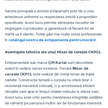
Sarcina principală a acestui echipament este de a crea
amestecuri uniforme cu respectarea strictă a proporțiilor
specificate. Acest lucru permite eliminarea riscurilor de
segregare a produselor și garantează că fiecare lot de
marfă va fi identic. Puteți găsi mai multe soluții profesionale
în
catalogul nostru de echipamente pentru morărit
.
Avantajele tehnice ale unui Mixer de cereale CKPCL
Echipamentele sub marca
Çift Kartal
sunt dezvoltate
având în vedere sarcini extreme. Fiecare
Mixer de
cereale CKPCL
este realizat din metal turnat de înaltă
calitate. Construcția turnată a corpului nu oferă doar o
rezistență mecanică colosală, ci și amortizează eficient
vibrațiile care apar în timpul rotației melcului la viteze mari.
Acest lucru este critic pentru menținerea integrității unităților
de rulmenți pe parcursul multor ani de funcționare intensivă.