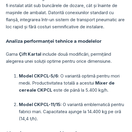
fi instalat atât sub buncărele de dozare, cât și înainte de
mașinile de ambalat. Datorită conexiunilor standard cu
flanșă, integrarea într-un sistem de transport pneumatic are
loc rapid și fără costuri semnificative de instalare.
Analiza performanței tehnice a modelelor
Gama
Çift Kartal
include două modificări, permițând
alegerea unei soluții optime pentru orice dimensiune.
Model CKPCL-5/6:
O variantă optimă pentru mori
medii. Productivitatea totală a acestui
Mixer de
cereale CKPCL
este de până la 5.400 kg/h.
Model CKPCL-11/15:
O variantă emblematică pentru
fabrici mari. Capacitatea ajunge la 14.400 kg pe oră
(14,4 t/h).