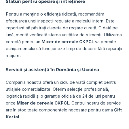
Sfaturi pentru operare și întreținere
Pentru a menține o eficiență ridicată, recomandăm
efectuarea unei inspecții regulate a melcului intern. Este
important să păstrați clapeta de reglare curată. O dată pe
lună, merită verificată starea unităților de rulmenți. Utilizarea
corectă pentru un
Mixer de cereale CKPCL
va permite
echipamentului să funcționeze timp de decenii fără reparații
majore.
Servicii și asistență în România și Ucraina
Compania noastră oferă un ciclu de viață complet pentru
utilajele comercializate. Oferim selecție profesională,
logistică rapidă și o garanție oficială de 24 de luni pentru
orice
Mixer de cereale CKPCL
. Centrul nostru de service
are în stoc toate componentele necesare pentru gama
Çift
Kartal
.