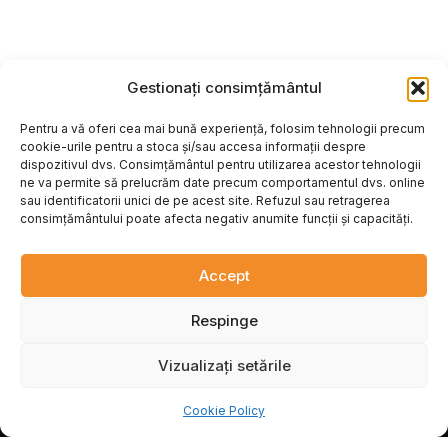
Gestionați consimțământul
Pentru a vă oferi cea mai bună experiență, folosim tehnologii precum
cookie-urile pentru a stoca și/sau accesa informații despre
dispozitivul dvs. Consimțământul pentru utilizarea acestor tehnologii
ne va permite să prelucrăm date precum comportamentul dvs. online
sau identificatorii unici de pe acest site. Refuzul sau retragerea
ÇİFT KARTAL
.
UA
consimțământului poate afecta negativ anumite funcții și capacități.
Reprezentanța oficială a uzinei Çift Kartal în Ucraina. Proiectare,
livrare și montaj la cheie de echipamente moderne de morărit.
Echipamente fiabile pentru afacerea dumneavoastră.
Accept
© 2026 Çift Kartal Ucraina. Toate drepturile rezervate.
Respinge
F
Y
G
a
o
o
Vizualizați setările
c
u
o
e
t
g
b
u
l
Cookie Policy
o
b
e
o
e