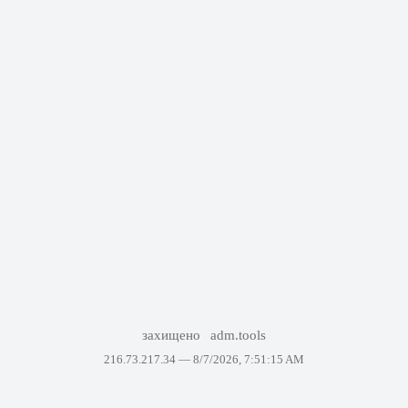
захищено
adm.tools
216.73.217.34 —
8/7/2026, 7:51:15 AM