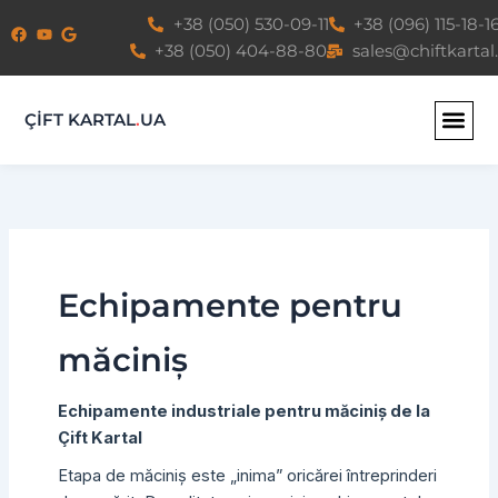
Skip
+38 (050) 530-09-11
+38 (096) 115-18-1
to
+38 (050) 404-88-80
sales@chiftkartal
content
ÇİFT KARTAL
.
UA
Echipamente pentru
măciniș
Echipamente industriale pentru măciniș de la
Çift Kartal
Etapa de măciniș este „inima” oricărei întreprinderi