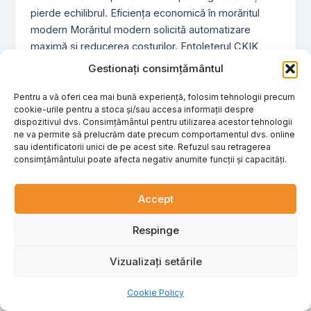
pierde echilibrul. Eficiența economică în morăritul
modern Morăritul modern solicită automatizare
maximă și reducerea costurilor. Entoleterul ÇKIK
demonstrează o rentabilitate rapidă a investiției
Gestionați consimțământul
(ROI). În primul rând, minimizați riscul de a pierde
loturi întregi de mărfuri din cauza infestării. În al
Pentru a vă oferi cea mai bună experiență, folosim tehnologii precum
cookie-urile pentru a stoca și/sau accesa informații despre
doilea rând, obțineți mai multă făină de înaltă calitate
dispozitivul dvs. Consimțământul pentru utilizarea acestor tehnologii
printr-o mai bună reducere a grișului. În al treilea
ne va permite să prelucrăm date precum comportamentul dvs. online
rând, puterea instalată redusă (începând de la 5,5
sau identificatorii unici de pe acest site. Refuzul sau retragerea
consimțământului poate afecta negativ anumite funcții și capacități.
kW) face ca costul procesării unei tone de produs să
fie neglijabil. Pentru a vă completa complet linia de
producție, vă recomandăm, de asemenea, să
Accept
parcurgeți categoria noastră principală de
Respinge
echipamente morărit. Această unitate de sterilizare
este concepută pentru a ocupa un spațiu minim;
Vizualizați setările
poate fi suspendată de tavan sau instalată pe
podea, permițându-i să fie ușor integrată într-un flux
Cookie Policy
de moară existent. 📊 Tabel comparativ modele