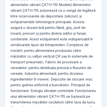
alimentator vibrant ÇKTH-115 Modelul Alimentator
vibrant ÇKTH-115 acționează ca o verigă de legătură
între rezervoarele de depozitare (silozuri) și
echipamentele tehnologice principale. Acesta
asigură o dozare lină pentru făină, griș, praf de
moară, precum și pentru diverși aditivi și furaje
combinate. Acest echipament este indispensabil în
următoarele tipuri de întreprinderi: Complexe de
morărit: pentru alimentarea produsului către
măcinător cu valțuri vertical ÇK sau în sistemele de
transport pneumatic. Fabrici de procesare a
cerealelor: pentru distribuția precisă a fluxurilor de
cereale. Industria alimentară: pentru dozarea
ingredientelor în mixere. Depozite de stocare vrac:
pentru golirea uniformă a buncărelor. Principiul de
funcționare: Energia vibrației controlate Funcționarea
unui alimentator vibrant ÇKTH-115 se bazează pe
transmiterea mișcărilor oscilatorii către tava de lucru.