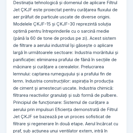
Destinația tehnologică și domeniul de aplicare Filtrul
Jet ÇKJF este proiectat pentru curățarea fluxului de
aer prăfuit de particule uscate de diverse origini.
Modelele ÇKJF-15 și ÇKJF-30 reprezintă soluția
optimă pentru întreprinderile cu o sarcină medie
(până la 60 de tone de produs pe zi). Acest sistem
de filtrare a aerului industrial își găsește o aplicare
largă în următoarele sectoare: Industria morăritului și
panificației: eliminarea prafului de făină în secțiile de
măcinare și curățare a cerealelor. Prelucrarea
lemnului: captarea rumegușului și a prafului fin de
lemn. Industria construcțiilor: aspirația în producția
de ciment și amestecuri uscate. Industria chimică:
filtrarea reactivilor granulați și sub formă de pulbere.
Principiul de funcționare: Sistemul de curățare a
aerului prin impulsuri Eficiența demonstrată de Filtrul
Jet ÇKJF se bazează pe un proces sofisticat de
filtrare și regenerare în două etape. Aerul încărcat cu
praf, sub acțiunea unui ventilator extern, intră în