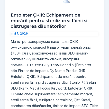
Entoleter ÇKIK: Echipament de
morărit pentru sterilizarea făinii și
distrugerea dăunătorilor
mai 7, 2026
Магістре, завершуємо пакет для ÇKIK
румунською мовою! Я підготував повний опис
(750+ слів), враховуючи всі ваші SEO-вимоги:
оптимальну щільність ключів, внутрішні
посилання та технічну термінологію (Entoleter
або Finisor de impact). 🏷 Nume Produs (H1)
Entoleter ÇKIK: Echipament de morărit pentru
sterilizarea făinii și distrugerea dăunătorilor 🔍 Setări
SEO (Rank Math) Focus Keyword: Entoleter ÇKIK
Cuvinte cheie suplimentare: echipamente morărit,
sterilizarea făinii, curățarea cerealelor, Çift Kartal,
combaterea dăunătorilor, finisor de impact SEO Title: