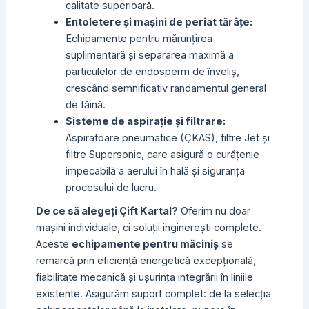
calitate superioară.
Entoletere și mașini de periat tărâțe:
Echipamente pentru mărunțirea
suplimentară și separarea maximă a
particulelor de endosperm de înveliș,
crescând semnificativ randamentul general
de făină.
Sisteme de aspirație și filtrare:
Aspiratoare pneumatice (ÇKAS), filtre Jet și
filtre Supersonic, care asigură o curățenie
impecabilă a aerului în hală și siguranța
procesului de lucru.
De ce să alegeți Çift Kartal?
Oferim nu doar
mașini individuale, ci soluții inginerești complete.
Aceste
echipamente pentru măciniș
se
remarcă prin eficiență energetică excepțională,
fiabilitate mecanică și ușurința integrării în liniile
existente. Asigurăm suport complet: de la selecția