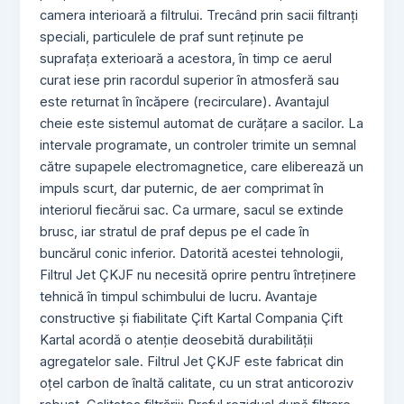
camera interioară a filtrului. Trecând prin sacii filtranți
speciali, particulele de praf sunt reținute pe
suprafața exterioară a acestora, în timp ce aerul
curat iese prin racordul superior în atmosferă sau
este returnat în încăpere (recirculare). Avantajul
cheie este sistemul automat de curățare a sacilor. La
intervale programate, un controler trimite un semnal
către supapele electromagnetice, care eliberează un
impuls scurt, dar puternic, de aer comprimat în
interiorul fiecărui sac. Ca urmare, sacul se extinde
brusc, iar stratul de praf depus pe el cade în
buncărul conic inferior. Datorită acestei tehnologii,
Filtrul Jet ÇKJF nu necesită oprire pentru întreținere
tehnică în timpul schimbului de lucru. Avantaje
constructive și fiabilitate Çift Kartal Compania Çift
Kartal acordă o atenție deosebită durabilității
agregatelor sale. Filtrul Jet ÇKJF este fabricat din
oțel carbon de înaltă calitate, cu un strat anticoroziv