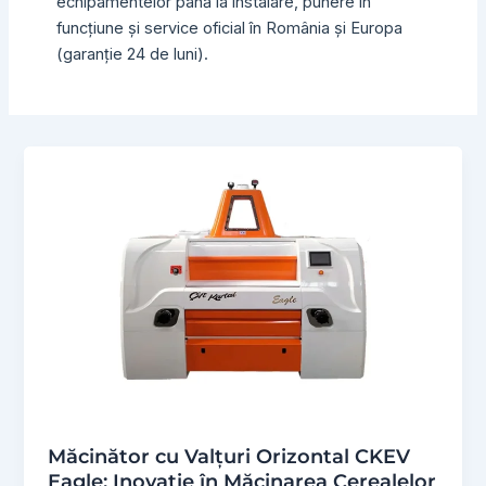
echipamentelor până la instalare, punere în
funcțiune și service oficial în România și Europa
(garanție 24 de luni).
Măcinător cu Valțuri Orizontal CKEV
Eagle: Inovație în Măcinarea Cerealelor