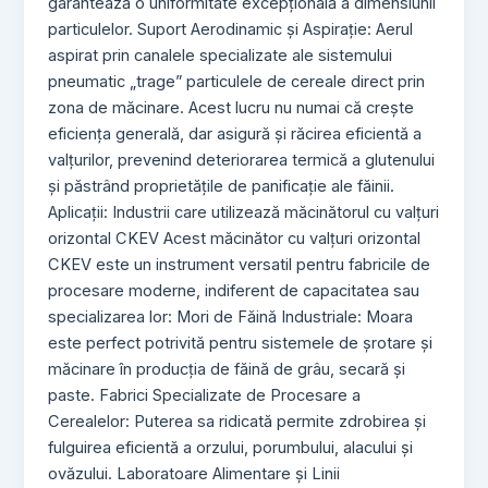
garantează o uniformitate excepțională a dimensiunii
particulelor. Suport Aerodinamic și Aspirație: Aerul
aspirat prin canalele specializate ale sistemului
pneumatic „trage” particulele de cereale direct prin
zona de măcinare. Acest lucru nu numai că crește
eficiența generală, dar asigură și răcirea eficientă a
valțurilor, prevenind deteriorarea termică a glutenului
și păstrând proprietățile de panificație ale făinii.
Aplicații: Industrii care utilizează măcinătorul cu valțuri
orizontal CKEV Acest măcinător cu valțuri orizontal
CKEV este un instrument versatil pentru fabricile de
procesare moderne, indiferent de capacitatea sau
specializarea lor: Mori de Făină Industriale: Moara
este perfect potrivită pentru sistemele de șrotare și
măcinare în producția de făină de grâu, secară și
paste. Fabrici Specializate de Procesare a
Cerealelor: Puterea sa ridicată permite zdrobirea și
fulguirea eficientă a orzului, porumbului, alacului și
ovăzului. Laboratoare Alimentare și Linii