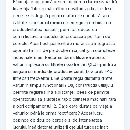
Eficiența economică pentru afacerea dumneavoastră
Investiția într-un măcinător cu valțuri vertical este o
decizie strategică pentru o afacere orientată spre
calitate. Consumul minim de energie, combinat cu
productivitatea ridicată, permite reducerea
semnificativă a costului de procesare per tonă de
cereale. Acest echipament de morărit se integrează
ușor atât în linii de producție mici, cât și în complexe
industriale mari. Recomandăm utilizarea acestor
valțuri împreună cu filtrele noastre Jet ÇKJF pentru a
asigura un mediu de producție curat, fără praf. FAQ:
Întrebări frecvente 1. Se poate regla distanța dintre
valțuri în timpul funcționării? Da, construcția utilajului
permite reglarea lină a distanței, ceea ce permite
operatorului să ajusteze rapid calitatea măcinării fără
a opri echipamentul. 2. Care este durata de viață a
valțurilor până la prima rectificare? Acest lucru
depinde de tipul de cereale și de intensitatea
lucrului, însă datorită utilizării oțelului turcesc înalt