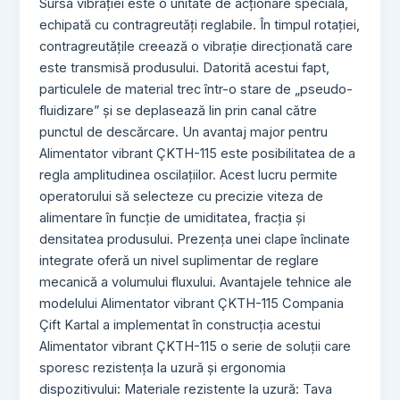
Sursa vibrației este o unitate de acționare specială,
echipată cu contragreutăți reglabile. În timpul rotației,
contragreutățile creează o vibrație direcționată care
este transmisă produsului. Datorită acestui fapt,
particulele de material trec într-o stare de „pseudo-
fluidizare” și se deplasează lin prin canal către
punctul de descărcare. Un avantaj major pentru
Alimentator vibrant ÇKTH-115 este posibilitatea de a
regla amplitudinea oscilațiilor. Acest lucru permite
operatorului să selecteze cu precizie viteza de
alimentare în funcție de umiditatea, fracția și
densitatea produsului. Prezența unei clape înclinate
integrate oferă un nivel suplimentar de reglare
mecanică a volumului fluxului. Avantajele tehnice ale
modelului Alimentator vibrant ÇKTH-115 Compania
Çift Kartal a implementat în construcția acestui
Alimentator vibrant ÇKTH-115 o serie de soluții care
sporesc rezistența la uzură și ergonomia
dispozitivului: Materiale rezistente la uzură: Tava