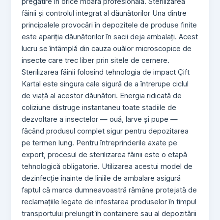
pregătire în orice moară profesională. Sterilizarea
făinii și controlul integrat al dăunătorilor Una dintre
principalele provocări în depozitele de produse finite
este apariția dăunătorilor în sacii deja ambalați. Acest
lucru se întâmplă din cauza ouălor microscopice de
insecte care trec liber prin sitele de cernere.
Sterilizarea făinii folosind tehnologia de impact Çift
Kartal este singura cale sigură de a întrerupe ciclul
de viață al acestor dăunători. Energia ridicată de
coliziune distruge instantaneu toate stadiile de
dezvoltare a insectelor — ouă, larve și pupe —
făcând produsul complet sigur pentru depozitarea
pe termen lung. Pentru întreprinderile axate pe
export, procesul de sterilizarea făinii este o etapă
tehnologică obligatorie. Utilizarea acestui model de
dezinfecție înainte de liniile de ambalare asigură
faptul că marca dumneavoastră rămâne protejată de
reclamațiile legate de infestarea produselor în timpul
transportului prelungit în containere sau al depozitării