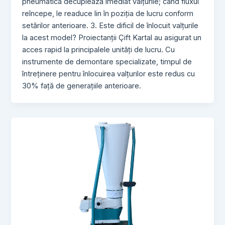
pneumatica decuplează imediat valțurile; când fluxul
reîncepe, le readuce lin în poziția de lucru conform
setărilor anterioare. 3. Este dificil de înlocuit valțurile
la acest model? Proiectanții Çift Kartal au asigurat un
acces rapid la principalele unități de lucru. Cu
instrumente de demontare specializate, timpul de
întreținere pentru înlocuirea valțurilor este redus cu
30% față de generațiile anterioare.