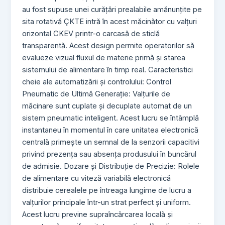
au fost supuse unei curățări prealabile amănunțite pe
sita rotativă ÇKTE intră în acest măcinător cu valțuri
orizontal CKEV printr-o carcasă de sticlă
transparentă. Acest design permite operatorilor să
evalueze vizual fluxul de materie primă și starea
sistemului de alimentare în timp real. Caracteristici
cheie ale automatizării și controlului: Control
Pneumatic de Ultimă Generație: Valțurile de
măcinare sunt cuplate și decuplate automat de un
sistem pneumatic inteligent. Acest lucru se întâmplă
instantaneu în momentul în care unitatea electronică
centrală primește un semnal de la senzorii capacitivi
privind prezența sau absența produsului în buncărul
de admisie. Dozare și Distribuție de Precizie: Rolele
de alimentare cu viteză variabilă electronică
distribuie cerealele pe întreaga lungime de lucru a
valțurilor principale într-un strat perfect și uniform.
Acest lucru previne supraîncărcarea locală și