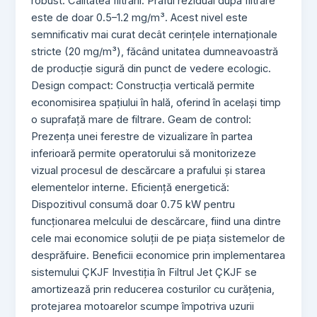
robust. Calitatea filtrării: Praful rezidual după filtrare
este de doar 0.5–1.2 mg/m³. Acest nivel este
semnificativ mai curat decât cerințele internaționale
stricte (20 mg/m³), făcând unitatea dumneavoastră
de producție sigură din punct de vedere ecologic.
Design compact: Construcția verticală permite
economisirea spațiului în hală, oferind în același timp
o suprafață mare de filtrare. Geam de control:
Prezența unei ferestre de vizualizare în partea
inferioară permite operatorului să monitorizeze
vizual procesul de descărcare a prafului și starea
elementelor interne. Eficiență energetică:
Dispozitivul consumă doar 0.75 kW pentru
funcționarea melcului de descărcare, fiind una dintre
cele mai economice soluții de pe piața sistemelor de
desprăfuire. Beneficii economice prin implementarea
sistemului ÇKJF Investiția în Filtrul Jet ÇKJF se
amortizează prin reducerea costurilor cu curățenia,
protejarea motoarelor scumpe împotriva uzurii