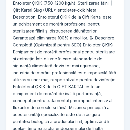
Entoleter ÇKIK (750-1200 kg/h): Sterilizarea făinii |
Çift Kartal Slug (URL): entoleter-ckik Meta
Description: Entoleterul ÇKIK de la Çift Kartal este
un echipament de morărit profesional pentru
sterilizarea făinii și distrugerea dăunătorilor.
Garantează eliminarea 100% a moliilor. 📝 Descriere
Completă (Optimizată pentru SEO) Entoleter ÇKIK:
Echipament de morărit profesional pentru sterilizare
și extracție Într-o lume în care standardele de
siguranță alimentară devin tot mai riguroase,
industria de morărit profesională este imposibilă fără
utilizarea unor mașini specializate pentru dezinfecție.
Entoleterul ÇKIK de la ÇİFT KARTAL este un
echipament de morărit de înaltă performanță,
conceput pentru tratamentul prin impact intensiv al
fluxurilor de cereale și făină. Misiunea principală a
acestei unități specializate este de a asigura
puritatea biologică a produsului finit, optimizând în
același timp extracția endospermului de înaltă