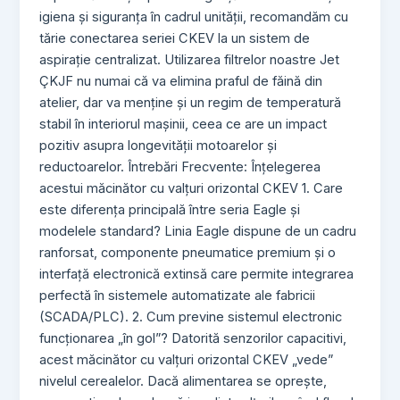
igiena și siguranța în cadrul unității, recomandăm cu
tărie conectarea seriei CKEV la un sistem de
aspirație centralizat. Utilizarea filtrelor noastre Jet
ÇKJF nu numai că va elimina praful de făină din
atelier, dar va menține și un regim de temperatură
stabil în interiorul mașinii, ceea ce are un impact
pozitiv asupra longevității motoarelor și
reductoarelor. Întrebări Frecvente: Înțelegerea
acestui măcinător cu valțuri orizontal CKEV 1. Care
este diferența principală între seria Eagle și
modelele standard? Linia Eagle dispune de un cadru
ranforsat, componente pneumatice premium și o
interfață electronică extinsă care permite integrarea
perfectă în sistemele automatizate ale fabricii
(SCADA/PLC). 2. Cum previne sistemul electronic
funcționarea „în gol”? Datorită senzorilor capacitivi,
acest măcinător cu valțuri orizontal CKEV „vede”
nivelul cerealelor. Dacă alimentarea se oprește,