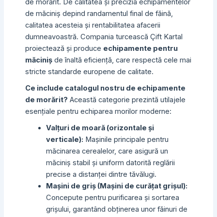
de morărit. De calitatea și precizia echipamentelor
de măciniș depind randamentul final de făină,
calitatea acesteia și rentabilitatea afacerii
dumneavoastră. Compania turcească Çift Kartal
proiectează și produce
echipamente pentru
măciniș
de înaltă eficiență, care respectă cele mai
stricte standarde europene de calitate.
Ce include catalogul nostru de echipamente
de morărit?
Această categorie prezintă utilajele
esențiale pentru echiparea morilor moderne:
Valțuri de moară (orizontale și
verticale):
Mașinile principale pentru
măcinarea cerealelor, care asigură un
măciniș stabil și uniform datorită reglării
precise a distanței dintre tăvălugi.
Mașini de griș (Mașini de curățat grișul):
Concepute pentru purificarea și sortarea
grișului, garantând obținerea unor făinuri de