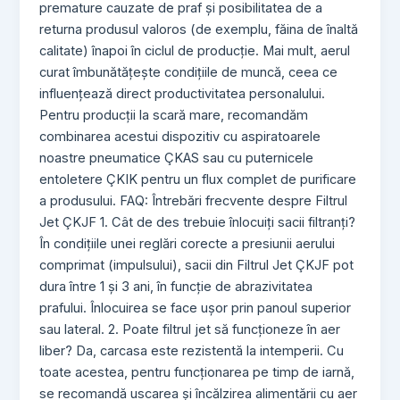
premature cauzate de praf și posibilitatea de a
returna produsul valoros (de exemplu, făina de înaltă
calitate) înapoi în ciclul de producție. Mai mult, aerul
curat îmbunătățește condițiile de muncă, ceea ce
influențează direct productivitatea personalului.
Pentru producții la scară mare, recomandăm
combinarea acestui dispozitiv cu aspiratoarele
noastre pneumatice ÇKAS sau cu puternicele
entoletere ÇKIK pentru un flux complet de purificare
a produsului. FAQ: Întrebări frecvente despre Filtrul
Jet ÇKJF 1. Cât de des trebuie înlocuiți sacii filtranți?
În condițiile unei reglări corecte a presiunii aerului
comprimat (impulsului), sacii din Filtrul Jet ÇKJF pot
dura între 1 și 3 ani, în funcție de abrazivitatea
prafului. Înlocuirea se face ușor prin panoul superior
sau lateral. 2. Poate filtrul jet să funcționeze în aer
liber? Da, carcasa este rezistentă la intemperii. Cu
toate acestea, pentru funcționarea pe timp de iarnă,
se recomandă uscarea și încălzirea alimentării cu aer