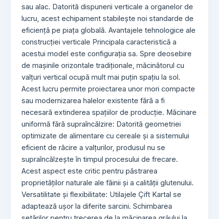
sau alac. Datorită dispunerii verticale a organelor de
lucru, acest echipament stabilește noi standarde de
eficiență pe piața globală. Avantajele tehnologice ale
construcției verticale Principala caracteristică a
acestui model este configurația sa. Spre deosebire
de mașinile orizontale tradiționale, măcinătorul cu
valțuri vertical ocupă mult mai puțin spațiu la sol.
Acest lucru permite proiectarea unor mori compacte
sau modernizarea halelor existente fără a fi
necesară extinderea spațiilor de producție. Măcinare
uniformă fără supraîncălzire: Datorită geometriei
optimizate de alimentare cu cereale și a sistemului
eficient de răcire a valțurilor, produsul nu se
supraîncălzește în timpul procesului de frecare.
Acest aspect este critic pentru păstrarea
proprietăților naturale ale făinii și a calității glutenului.
Versatilitate și flexibilitate: Utilajele Çift Kartal se
adaptează ușor la diferite sarcini. Schimbarea
setărilor pentru trecerea de la măcinarea grâului la