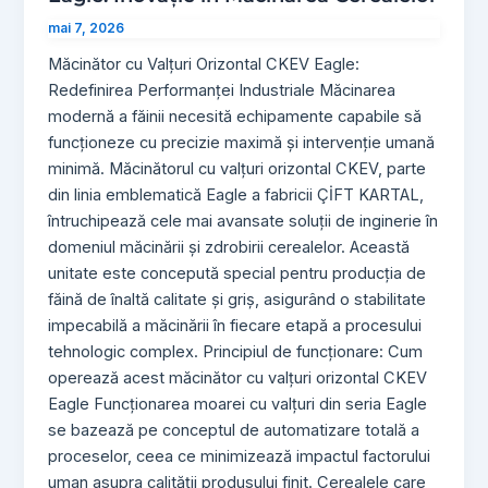
mai 7, 2026
Măcinător cu Valțuri Orizontal CKEV Eagle:
Redefinirea Performanței Industriale Măcinarea
modernă a făinii necesită echipamente capabile să
funcționeze cu precizie maximă și intervenție umană
minimă. Măcinătorul cu valțuri orizontal CKEV, parte
din linia emblematică Eagle a fabricii ÇİFT KARTAL,
întruchipează cele mai avansate soluții de inginerie în
domeniul măcinării și zdrobirii cerealelor. Această
unitate este concepută special pentru producția de
făină de înaltă calitate și griș, asigurând o stabilitate
impecabilă a măcinării în fiecare etapă a procesului
tehnologic complex. Principiul de funcționare: Cum
operează acest măcinător cu valțuri orizontal CKEV
Eagle Funcționarea moarei cu valțuri din seria Eagle
se bazează pe conceptul de automatizare totală a
proceselor, ceea ce minimizează impactul factorului
uman asupra calității produsului finit. Cerealele care