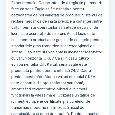
Experimentale: Capacitatea de a regla fin parametrii
face ca seria Eagle să fie esențială pentru
dezvoltarea de noi varietăți de produse. Sistemul de
reglare mecanică de înaltă precizie a distanței dintre
valțuri permite operatorilor să seteze decalajul de
lucru cu o acuratețe de microni. Acest lucru este
critic pentru producția de griș, unde cerințele pentru
standardele granulometrice sunt excepțional de
stricte. Fiabilitate și Excelență în Inginerie: Măcinător
cu valțuri orizontal CKEV Ca și în cazul tuturor
echipamentelor Çift Kartal, seria Eagle este
proiectată pentru operare intensă 24/7. Cadrul
pentru acest măcinător cu valțuri orizontal CKEV
este construit din oțel ranforsat sau fontă,
amortizând eficient micro-vibrațiile în timpul
funcționării la viteză mare. Utilizarea unităților de
rulmenți europene certificate și a curelelor de
transmisie moderne minimizează riscul de
supraîncălzire și opriri de urgență. Pentru a menține