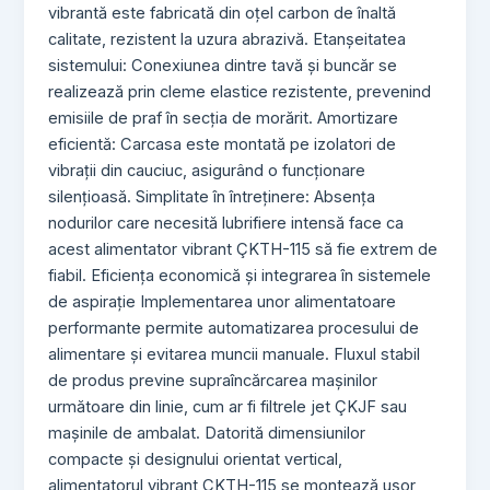
vibrantă este fabricată din oțel carbon de înaltă
calitate, rezistent la uzura abrazivă. Etanșeitatea
sistemului: Conexiunea dintre tavă și buncăr se
realizează prin cleme elastice rezistente, prevenind
emisiile de praf în secția de morărit. Amortizare
eficientă: Carcasa este montată pe izolatori de
vibrații din cauciuc, asigurând o funcționare
silențioasă. Simplitate în întreținere: Absența
nodurilor care necesită lubrifiere intensă face ca
acest alimentator vibrant ÇKTH-115 să fie extrem de
fiabil. Eficiența economică și integrarea în sistemele
de aspirație Implementarea unor alimentatoare
performante permite automatizarea procesului de
alimentare și evitarea muncii manuale. Fluxul stabil
de produs previne supraîncărcarea mașinilor
următoare din linie, cum ar fi filtrele jet ÇKJF sau
mașinile de ambalat. Datorită dimensiunilor
compacte și designului orientat vertical,
alimentatorul vibrant ÇKTH-115 se montează ușor