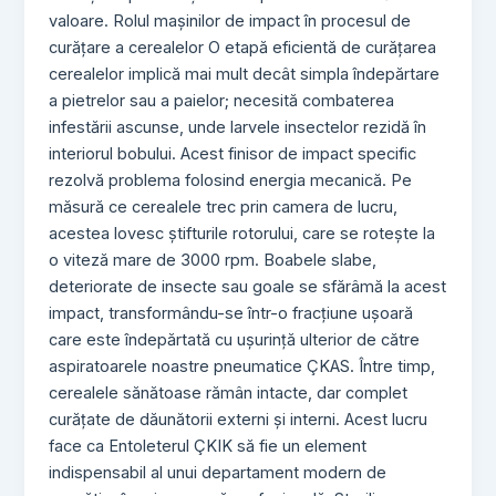
valoare. Rolul mașinilor de impact în procesul de
curățare a cerealelor O etapă eficientă de curățarea
cerealelor implică mai mult decât simpla îndepărtare
a pietrelor sau a paielor; necesită combaterea
infestării ascunse, unde larvele insectelor rezidă în
interiorul bobului. Acest finisor de impact specific
rezolvă problema folosind energia mecanică. Pe
măsură ce cerealele trec prin camera de lucru,
acestea lovesc știfturile rotorului, care se rotește la
o viteză mare de 3000 rpm. Boabele slabe,
deteriorate de insecte sau goale se sfărâmă la acest
impact, transformându-se într-o fracțiune ușoară
care este îndepărtată cu ușurință ulterior de către
aspiratoarele noastre pneumatice ÇKAS. Între timp,
cerealele sănătoase rămân intacte, dar complet
curățate de dăunătorii externi și interni. Acest lucru
face ca Entoleterul ÇKIK să fie un element
indispensabil al unui departament modern de