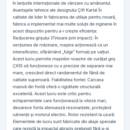
în lanțurile internaționale de vânzare cu amănuntul.
Avantajele tehnice ale designului Çift Kartal În
calitate de lider în fabricarea de utilaje pentru moară,
fabrica a implementat mai multe soluții de inginerie în
acest dispozitiv pentru a-i crește eficiența:
Reducerea grișului (Finisare prin impact): În
secțiunea de măcinare, mașina acționează ca un
intensificator, sfărâmând „fulgii” formați pe valțuri.
Acest lucru permite mașinilor noastre de curățat griș
ÇKIS să funcționeze cu o precizie de separare mai
mare, crescând direct randamentul de făină de
calitate superioară. Fiabilitatea fontei: Carcasa
masivă din fontă oferă o rigiditate structurală
excelentă. Acest lucru este critic pentru
echipamentele care funcționează la viteze mari,
deoarece fonta atenuează rezonanțele, protejând
rulmenții și motorul electric. Rotor rezistent la uzură:
Elementele de lucru sunt fabricate din aliaje speciale
care rezistă la impactul abraziv prelungit fără a-și