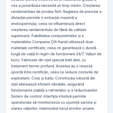
cea a porumbului necesită un timp minim. Creșterea
randamentului de produs finit: Reglarea de precizie a
distanței permite o extracție maximă a
endospermului, ceea ce influențează direct
creșterea randamentului de făină de calitate
superioară. Fiabilitatea componentelor și a
materialelor Compania Çift Kartal utilizează doar
materiale certificate, ceea ce garantează o durată
lungă de viață în regim de funcționare 24/7. Valțuri de
lucru: Fabricate din oțel special înalt aliat, cu
tratament termic profund. Acestea au o resursă
sporită între rectificări, ceea ce reduce costurile de
exploatare. Corp și batiu: Construcția robustă din
oțel atenuează eficient vibrațiile, asigurând
funcționarea stabilă a rulmenților și a reductoarelor.
Sistem de control: Interfața intuitivă permite
operatorului să monitorizeze cu ușurință sarcina și
starea valțurilor, minimizând riscul erorilor umane.