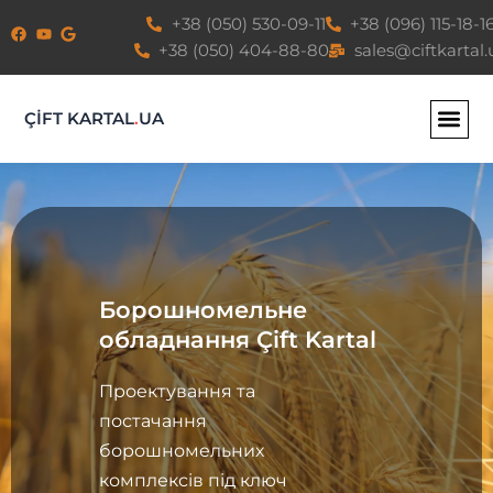
Перейти
+38 (050) 530-09-11
+38 (096) 115-18-1
до
+38 (050) 404-88-80
sales@ciftkartal.
вмісту
ÇİFT KARTAL
.
UA
Борошномельне
обладнання Çift Kartal
Проектування та
постачання
борошномельних
комплексів під ключ