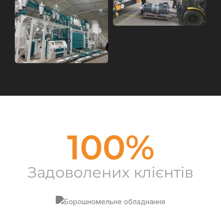
100
%
Задоволених клієнтів