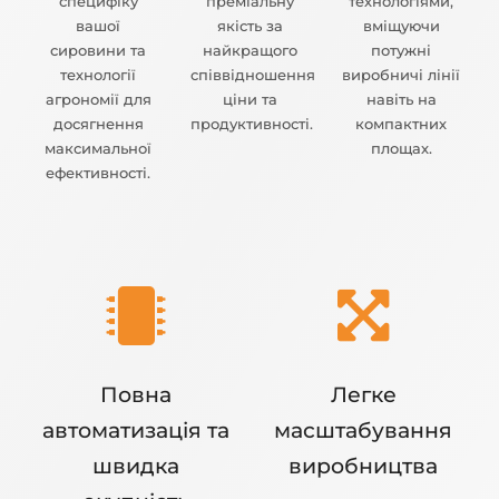
специфіку
преміальну
технологіями,
вашої
якість за
вміщуючи
сировини та
найкращого
потужні
технології
співвідношення
виробничі лінії
агрономії для
ціни та
навіть на
досягнення
продуктивності.
компактних
максимальної
площах.
ефективності.
Повна
Легке
автоматизація та
масштабування
швидка
виробництва