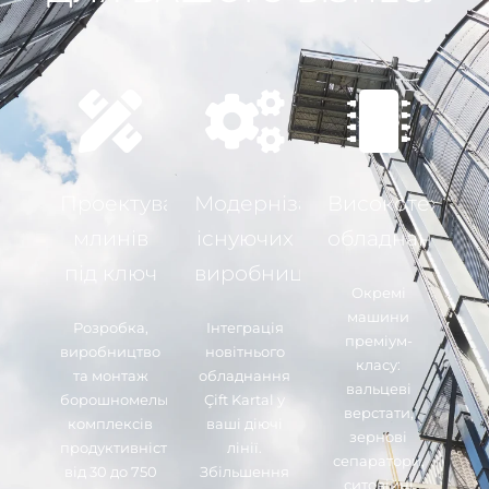
Проектування
Модернізація
Високотехноло
млинів
існуючих
обладнання
під ключ
виробництв
Окремі
машини
Розробка,
Інтеграція
преміум-
виробництво
новітнього
класу:
та монтаж
обладнання
вальцеві
борошномельних
Çift Kartal у
верстати,
комплексів
ваші діючі
зернові
продуктивністю
лінії.
сепаратори,
від 30 до 750
Збільшення
ситовійні