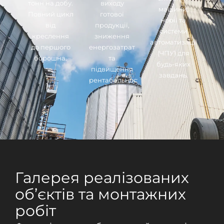
тонн на добу.
виходу
машини,
Повний цикл
готової
норії та
від
продукції,
системи
креслення
зниження
автоматизації
до першого
енергозатрат
(ЧПУ) для
борошна.
та
будь-яких
підвищення
завдань.
рентабельності.
Галерея реалізованих
об’єктів та монтажних
робіт