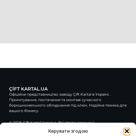
ÇİFT KARTAL
.
UA
Офіційне представництво заводу Çift Kartal в Україні.
Проєктування, постачання та монтаж сучасного
борошномельного обладнання під ключ. Надійна техніка для
вашого бізнесу.
© 2026 Çift Kartal Україна. Всі права захищені.
Керувати згодою
F
Y
G