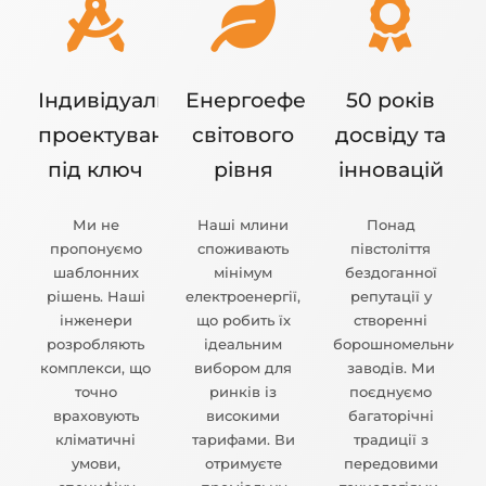
Індивідуальне
Енергоефективність
50 років
проектування
світового
досвіду та
під ключ
рівня
інновацій
Ми не
Наші млини
Понад
пропонуємо
споживають
півстоліття
шаблонних
мінімум
бездоганної
рішень. Наші
електроенергії,
репутації у
інженери
що робить їх
створенні
розробляють
ідеальним
борошномельних
комплекси, що
вибором для
заводів. Ми
точно
ринків із
поєднуємо
враховують
високими
багаторічні
кліматичні
тарифами. Ви
традиції з
умови,
отримуєте
передовими