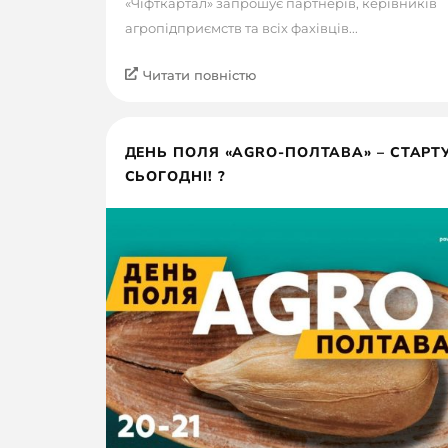
«Чіфткартал» запрошує партнерів, керівників
агропідприємств та всіх фахівців...
Читати повністю
ДЕНЬ ПОЛЯ «AGRO-ПОЛТАВА» – СТАРТ
СЬОГОДНІ! ?