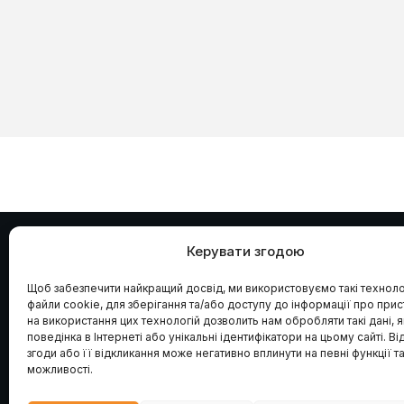
Керувати згодою
ÇİFT KARTAL
.
UA
Щоб забезпечити найкращий досвід, ми використовуємо такі технолог
Офіційне представництво заводу Çift Kartal в
файли cookie, для зберігання та/або доступу до інформації про прис
Україні. Проєктування, постачання та монтаж
на використання цих технологій дозволить нам обробляти такі дані, я
сучасного борошномельного обладнання під
поведінка в Інтернеті або унікальні ідентифікатори на цьому сайті. Ві
ключ. Надійна техніка для вашого бізнесу.
згоди або її відкликання може негативно вплинути на певні функції т
можливості.
© 2026 Çift Kartal Україна. Всі права захищені.