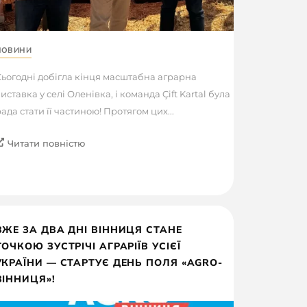
НОВИНИ
ьогодні добігла кінця масштабна аграрна
иставка у селі Оленівка, і команда Çift Kartal була
ада стати її частиною! Протягом цих...
Читати повністю
ВЖЕ ЗА ДВА ДНІ ВІННИЦЯ СТАНЕ
ТОЧКОЮ ЗУСТРІЧІ АГРАРІЇВ УСІЄЇ
УКРАЇНИ — СТАРТУЄ ДЕНЬ ПОЛЯ «AGRO-
ВІННИЦЯ»!