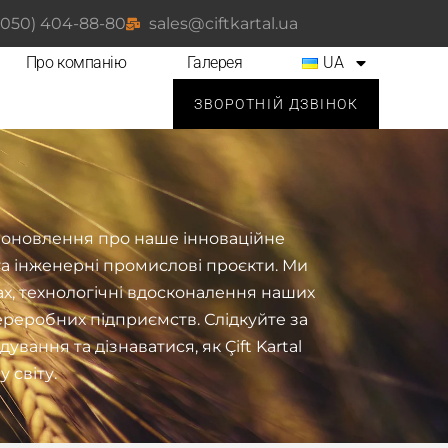
(050) 404-88-80
sales@ciftkartal.ua
Про компанію
Галерея
UA
ЗВОРОТНІЙ ДЗВІНОК
ші оновлення про наше інноваційне
а інженерні промислові проєкти. Ми
ах, технологічні вдосконалення наших
реробних підприємств. Слідкуйте за
ання та дізнаватися, як Çift Kartal
 світу.