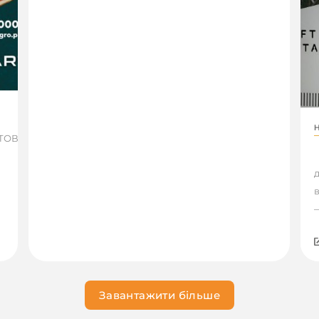
 ТОВ
М
д
—
Завантажити більше