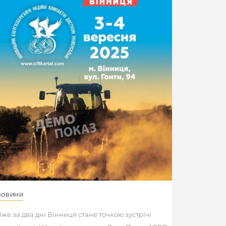
НОВИНИ
же за два дні Вінниця стане точкою зустрічі