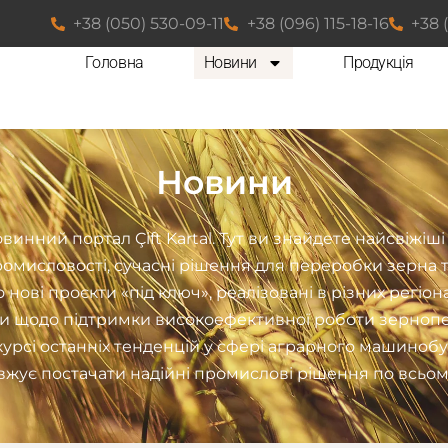
+38 (050) 530-09-11
+38 (096) 115-18-16
+38 
Головна
Новини
Продукція
Новини
инний портал Çift Kartal. Тут ви знайдете найсвіжі
мисловості, сучасні рішення для переробки зерна т
нові проєкти «під ключ», реалізовані в різних регіон
ми щодо підтримки високоефективної роботи зернопе
сі останніх тенденцій у сфері аграрного машинобудув
жує постачати надійні промислові рішення по всьому