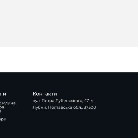
уги
Контакти
вул. Петра Лубенського, 47, м.
о млина
ра
Лубни, Полтавська обл., 37500
в
ори