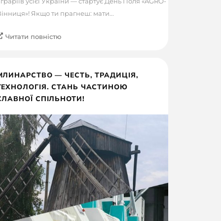
граріїв усієї України — стартує День Поля «AGRO-
інниця»! Якщо ти прагнеш: мати...
Читати повністю
МЛИНАРСТВО — ЧЕСТЬ, ТРАДИЦІЯ,
ТЕХНОЛОГІЯ. СТАНЬ ЧАСТИНОЮ
СЛАВНОЇ СПІЛЬНОТИ!