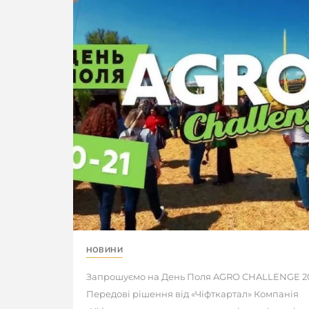
НОВИНИ
Запрошуємо на День Поля AGRO CHALLENGE 20
Передові рішення від «Чіфткартал» Компанія