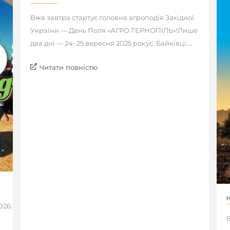
Вже завтра стартує головна агроподія Західної
України — День Поля «АГРО ТЕРНОПІЛЬ»!Лише
два дні — 24–25 вересня 2025 рокус. Байківці,...
Читати повністю
26:
В