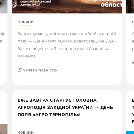
НОВИНИ
іфт
Запрошуємо зустрітися на масштабній аграрній
С
д
події — «День Поля AGRO Кіровоградщина 2026»!
в
Захід відбудеться 3-4 червня у селі Созонівка.
р
Команда...
Читати повністю
ВЖЕ ЗАВТРА СТАРТУЄ ГОЛОВНА
АГРОПОДІЯ ЗАХІДНОЇ УКРАЇНИ — ДЕНЬ
ПОЛЯ «АГРО ТЕРНОПІЛЬ»!
НОВИНИ