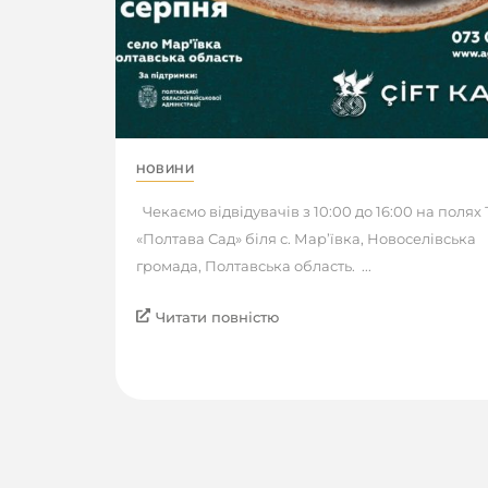
НОВИНИ
Чекаємо відвідувачів з 10:00 до 16:00 на полях
«Полтава Сад» біля с. Мар’ївка, Новоселівська
громада, Полтавська область. ...
Читати повністю