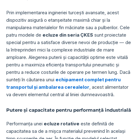
Prin implementarea ingineriei turcești avansate, acest
dispozitiv asigură o etanșeitate maximă chiar și la
manipularea materialelor fin măcinate sau a pulberilor. Cele
patru modele de
ecluze din seria ÇKES
sunt proiectate
special pentru a satisface diverse nevoi de producție — de
la întreprinderi mici la complexe industriale de mare
amploare. Alegerea puterii și capacității optime este vitală
pentru a maximiza eficiența transportului pneumatic și
pentru a reduce costurile de operare pe termen lung. Dacă
sunteți în căutarea unui
echipament complet pentru
transportul și ambalarea cerealelor
, acest alimentator
va deveni elementul central al liniei dumneavoastră.
Putere și capacitate pentru performanță industrială
Performanța unei
ecluze rotative
este definită de
capacitatea sa de a mișca materialul prevenind în același
timp scurgerile de aer. În funcție de modelul selectat