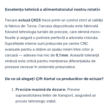
Excelența tehnică a alimentatorului nostru rotativ
Fiecare
ecluză ÇKES
trece printr-un control strict al calității
la fabrica din Turcia. Carcasa dispozitivului este fabricată
folosind tehnologia turnării de precizie, care elimină micro-
fisurile și asigură o potrivire perfectă a arborelui rotorului.
Suprafețele interne sunt prelucrate pe centre CNC
avansate pentru a obține un spațiu minim între rotor și
carcasă — adesea mai mic de
0,1 mm
. Această toleranță
strânsă este critică pentru menținerea diferențialului de
presiune necesar în sistemele pneumatice.
De ce să alegeți Çift Kartal ca producător de ecluze?
Precizie maximă de dozare:
Previne
suprasolicitarea liniilor de transport, asigurând un
proces tehnologic stabil.