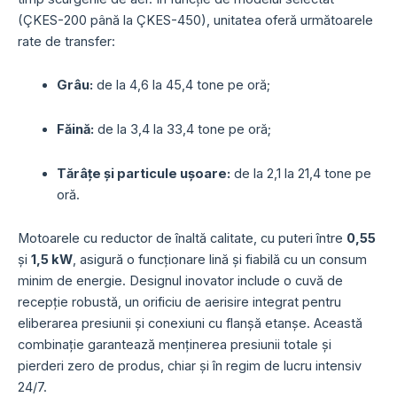
(ÇKES-200 până la ÇKES-450), unitatea oferă următoarele
rate de transfer:
Grâu:
de la 4,6 la 45,4 tone pe oră;
Făină:
de la 3,4 la 33,4 tone pe oră;
Tărâțe și particule ușoare:
de la 2,1 la 21,4 tone pe
oră.
Motoarele cu reductor de înaltă calitate, cu puteri între
0,55
și
1,5 kW
, asigură o funcționare lină și fiabilă cu un consum
minim de energie. Designul inovator include o cuvă de
recepție robustă, un orificiu de aerisire integrat pentru
eliberarea presiunii și conexiuni cu flanșă etanșe. Această
combinație garantează menținerea presiunii totale și
pierderi zero de produs, chiar și în regim de lucru intensiv
24/7.