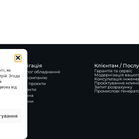
Навігація
Клієнтам / Посл
ії, як
Гарантія та сервіс
Каталог обладнання
Модернізація вашог
трій. Згода
Про компанію
Консультація інжене
к
Проєктування млині
Наші проєкти
Запит розрахунку
дмова від
Контакти
Промислові генерат
а
Головна
Новини
Блог
тування