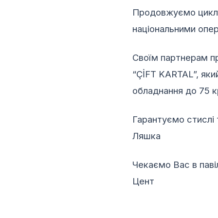
Продовжуємо цикл з
національними опе
Своїм партнерам п
“ÇİFT KARTAL”, яки
обладнання до 75 кр
Гарантуємо стислі 
Ляшка
Чекаємо Вас в пав
Цент