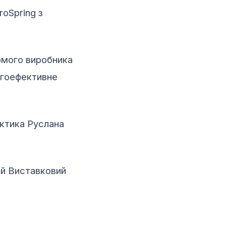
oSpring з
омого виробника
ергоефективне
актика Руслана
ий Виставковий