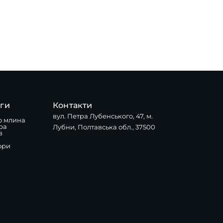
уги
Контакти
вул. Петра Лубенського, 47, м.
о млина
ра
Лубни, Полтавська обл., 37500
в
ори