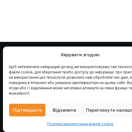
Керувати згодою
ÇİFT KARTAL
.
UA
Щоб забезпечити найкращий досвід, ми використовуємо такі технолог
Офіційне представництво заводу Çift Kartal в
файли cookie, для зберігання та/або доступу до інформації про прис
Україні. Проєктування, постачання та монтаж
на використання цих технологій дозволить нам обробляти такі дані, я
сучасного борошномельного обладнання під
поведінка в Інтернеті або унікальні ідентифікатори на цьому сайті. Ві
ключ. Надійна техніка для вашого бізнесу.
згоди або її відкликання може негативно вплинути на певні функції т
можливості.
© 2026 Çift Kartal Україна. Всі права захищені.
F
Y
G
Підтвердити
Відхилити
Переглянути налаш
a
o
o
c
u
o
e
t
g
Політика використання файлів cookie
b
u
l
o
b
e