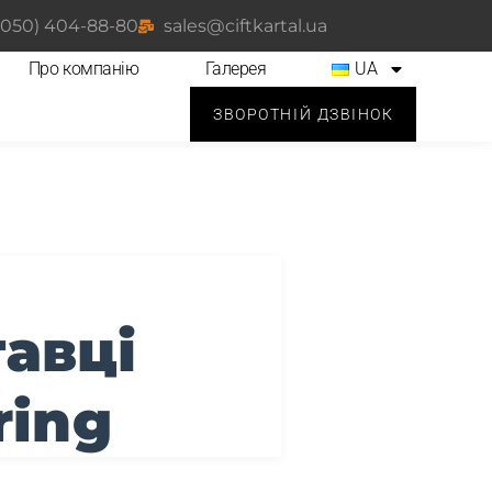
(050) 404-88-80
sales@ciftkartal.ua
Про компанію
Галерея
UA
ЗВОРОТНІЙ ДЗВІНОК
тавці
ring