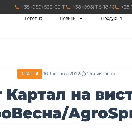
+38 (050) 530-09-11
+38 (096) 115-18-16
+38 
Головна
Новини
Продукція
16 Лютого, 2022
⏱️ 1 хв читання
СТАТТЯ
 Картал на вис
оВесна/AgroSp