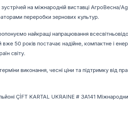
устрічей на міжнародній виставці АгроВесна/Agr
раторами переробки зернових культур.
ропонуємо найкращі напрацювання всесвітньовід
й вже 50 років постачає надійне, компактне і ен
аїн світу.
терміни виконання, чесні ціни та підтримку від пр
ільйоні ÇİFT KARTAL UKRAINE # 3A141 Міжнародн