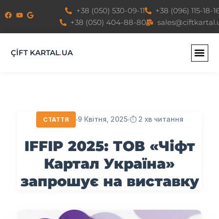
Перейти
+38 (050) 530-09-11
+38 (096) 115-18-1
до
+38 (050) 404-88-80
sales@ciftkartal.
вмісту
ÇİFT KARTAL
.
UA
9 Квітня, 2025
⏱️ 2 хв читання
СТАТТЯ
IFFIP 2025: ТОВ «Чіфт
Картал Україна»
запрошує на виставку