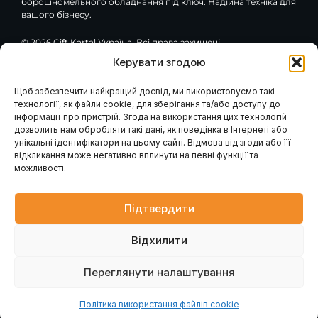
борошномельного обладнання під ключ. Надійна техніка для
вашого бізнесу.
© 2026 Çift Kartal Україна. Всі права захищені.
Керувати згодою
F
Y
G
a
o
o
c
u
o
Щоб забезпечити найкращий досвід, ми використовуємо такі
e
t
g
технології, як файли cookie, для зберігання та/або доступу до
Навігація
Клієнтам / Послуги
b
u
l
інформації про пристрій. Згода на використання цих технологій
o
b
e
Гарантія та сервіс
Каталог обладнання
дозволить нам обробляти такі дані, як поведінка в Інтернеті або
Модернізація вашого
o
e
Про компанію
млина
k
унікальні ідентифікатори на цьому сайті. Відмова від згоди або її
Наші проєкти
Консультація інженера
-
відкликання може негативно вплинути на певні функції та
Проєктування млинів
Контакти
f
Запит розрахунку
можливості.
Головна
Промислові генератори
Новини
Блог
Підтвердити
Контакти
Відхилити
вул. Петра Лубенського, 47, м. Лубни, Полтавська обл.,
37500
Переглянути налаштування
Політика використання файлів cookie