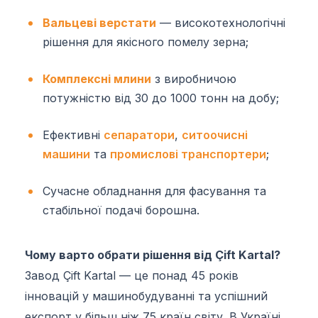
Вальцеві верстати
— високотехнологічні
рішення для якісного помелу зерна;
Комплексні млини
з виробничою
потужністю від 30 до 1000 тонн на добу;
Ефективні
сепаратори
,
ситоочисні
машини
та
промислові транспортери
;
Сучасне обладнання для фасування та
стабільної подачі борошна.
Чому варто обрати рішення від Çift Kartal?
Завод Çift Kartal — це понад 45 років
інновацій у машинобудуванні та успішний
експорт у більш ніж 75 країн світу. В Україні