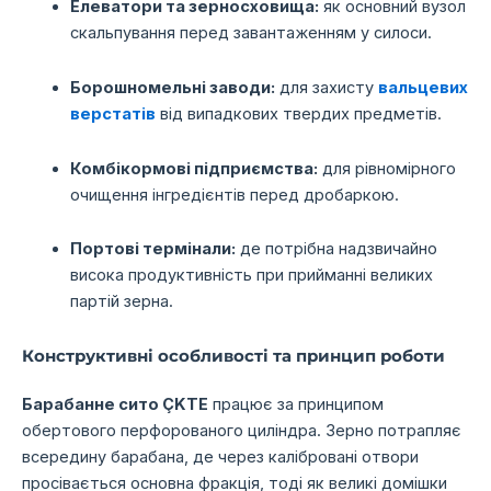
Елеватори та зерносховища:
як основний вузол
скальпування перед завантаженням у силоси.
Борошномельні заводи:
для захисту
вальцевих
верстатів
від випадкових твердих предметів.
Комбікормові підприємства:
для рівномірного
очищення інгредієнтів перед дробаркою.
Портові термінали:
де потрібна надзвичайно
висока продуктивність при прийманні великих
партій зерна.
Конструктивні особливості та принцип роботи
Барабанне сито ÇKTE
працює за принципом
обертового перфорованого циліндра. Зерно потрапляє
всередину барабана, де через калібровані отвори
просівається основна фракція, тоді як великі домішки