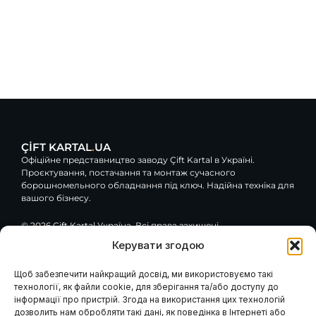
ÇİFT KARTAL
.
UA
Офіційне представництво заводу Çift Kartal в Україні.
Проєктування, постачання та монтаж сучасного
борошномельного обладнання під ключ. Надійна техніка для
вашого бізнесу.
© 2026 Çift Kartal Україна. Всі права захищені.
Керувати згодою
F
Y
G
a
o
o
c
u
o
Щоб забезпечити найкращий досвід, ми використовуємо такі
e
t
g
технології, як файли cookie, для зберігання та/або доступу до
Навігація
Клієнтам / Послуги
b
u
l
інформації про пристрій. Згода на використання цих технологій
o
b
e
Гарантія та сервіс
Каталог обладнання
дозволить нам обробляти такі дані, як поведінка в Інтернеті або
Модернізація вашого
o
e