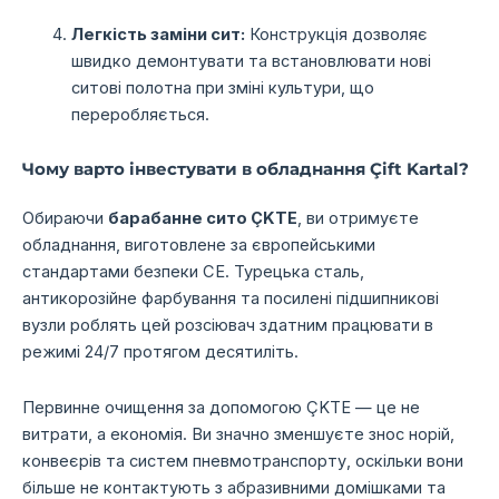
Легкість заміни сит:
Конструкція дозволяє
швидко демонтувати та встановлювати нові
ситові полотна при зміні культури, що
переробляється.
Чому варто інвестувати в обладнання Çift Kartal?
Обираючи
барабанне сито ÇKTE
, ви отримуєте
обладнання, виготовлене за європейськими
стандартами безпеки CE. Турецька сталь,
антикорозійне фарбування та посилені підшипникові
вузли роблять цей розсіювач здатним працювати в
режимі 24/7 протягом десятиліть.
Первинне очищення за допомогою ÇKTE — це не
витрати, а економія. Ви значно зменшуєте знос норій,
конвеєрів та систем пневмотранспорту, оскільки вони
більше не контактують з абразивними домішками та