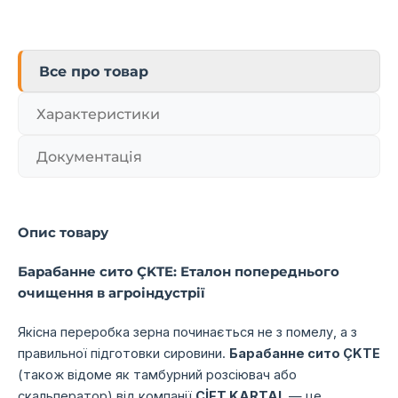
Все про товар
Характеристики
Документація
Опис товару
Барабанне сито ÇKTE: Еталон попереднього
очищення в агроіндустрії
Якісна переробка зерна починається не з помелу, а з
правильної підготовки сировини.
Барабанне сито ÇKTE
(також відоме як тамбурний розсіювач або
скальператор) від компанії
ÇİFT KARTAL
— це