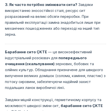
3. Як часто потрібно змінювати сита?
Завдяки
використанню зносостійкої сталі, ресурс сит
розрахований на великі обсяги переробки. При
правильній експлуатації заміна знадобиться лише при
механічних пошкодженнях або переході на інший тип
зерна.
Барабанне сито ÇKTE
— це високоефективний
індустріальний розсіювач для
попереднього
очищення (скальпування)
зернових, бобових та
олійних культур. Обладнання призначене для швидкого
вилучення великих домішок (солома, каміння, пластик) з
потоку сировини, забезпечуючи надійний захист
подальших ланок виробничої лінії.
Завдяки міцній конструкції, герметичному корпусу та
можливості швидкої зміни сит,
барабанне сито ÇKTE