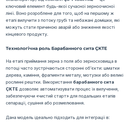
ключовий елемент будь-якої сучасної зерноочисної
лінії. Воно розроблене для того, щоб на першому ж
етапі вилучити з потоку грубі та небажані домішки, які
можуть стати причиною аварій або зниження якості
кінцевого продукту.
Технологічна роль Барабанного сита ÇKTE
На етапі приймання зерна з поля або зерносховища в
потоці часто зустрічаються сторонні об’єкти: шматки
дерева, каміння, фрагменти металу, мотузки або великі
рослинні рештки. Використання
барабанного сита
ÇKTE
дозволяє автоматизувати процес їх вилучення,
забезпечуючи «чистий старт» для подальших етапів
сепарації, сушіння або розмелювання.
Дана модель ідеально підходить для інтеграції в: