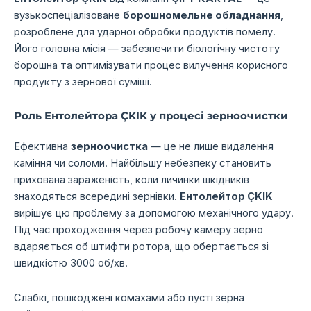
вузькоспеціалізоване
борошномельне обладнання
,
розроблене для ударної обробки продуктів помелу.
Його головна місія — забезпечити біологічну чистоту
борошна та оптимізувати процес вилучення корисного
продукту з зернової суміші.
Роль Ентолейтора ÇKIK у процесі зерноочистки
Ефективна
зерноочистка
— це не лише видалення
каміння чи соломи. Найбільшу небезпеку становить
прихована зараженість, коли личинки шкідників
знаходяться всередині зернівки.
Ентолейтор ÇKIK
вирішує цю проблему за допомогою механічного удару.
Під час проходження через робочу камеру зерно
вдаряється об штифти ротора, що обертається зі
швидкістю 3000 об/хв.
Слабкі, пошкоджені комахами або пусті зерна