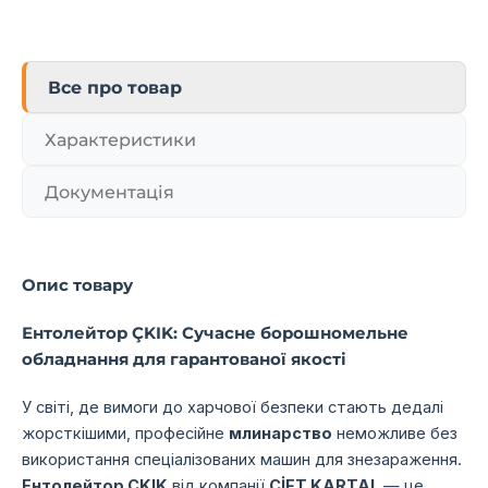
Все про товар
Характеристики
Документація
Опис товару
Ентолейтор ÇKIK: Сучасне борошномельне
обладнання для гарантованої якості
У світі, де вимоги до харчової безпеки стають дедалі
жорсткішими, професійне
млинарство
неможливе без
використання спеціалізованих машин для знезараження.
Ентолейтор ÇKIK
від компанії
ÇİFT KARTAL
— це