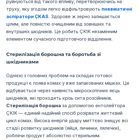
руйнуються від такого впливу, перетворюючись на
труху, яку згодом легко відфільтровують
пневматичні
аспіратори ÇKAS
. Здорове ж зерно залишається
цілим, але повністю очищеним від зовнішніх та
внутрішніх шкідників. Це робить ÇKIK незамінним
елементом сучасного підготовчого відділення.
Стерилізація борошна та боротьба зі
шкідниками
Однією з головних проблем на складах готової
продукції є поява комах у вже запакованих мішках. Це
відбувається через наявність мікроскопічних яєць
шкідників, які проходять крізь сита розсійників.
Стерилізація борошна
за допомогою ентолейтора
ÇKIK — єдиний надійний спосіб розірвати життєвий
цикл комах. Висока енергія удару миттєво знищує всі
стадії розвитку шкідників (яйця, личинки, лялечки),
роблячи продукт абсолютно стерильним.