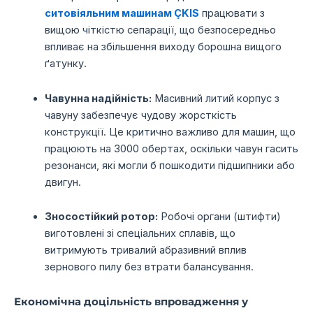
ситовіяльним машинам ÇKIS
працювати з
вищою чіткістю сепарації, що безпосередньо
впливає на збільшення виходу борошна вищого
ґатунку.
Чавунна надійність:
Масивний литий корпус з
чавуну забезпечує чудову жорсткість
конструкції. Це критично важливо для машин, що
працюють на 3000 обертах, оскільки чавун гасить
резонанси, які могли б пошкодити підшипники або
двигун.
Зносостійкий ротор:
Робочі органи (штифти)
виготовлені зі спеціальних сплавів, що
витримують тривалий абразивний вплив
зернового пилу без втрати балансування.
Економічна доцільність впровадження у