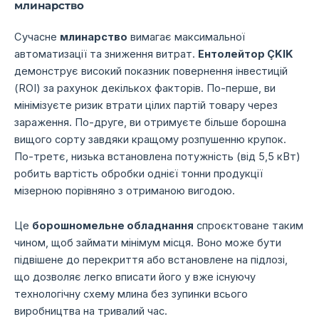
млинарство
Сучасне
млинарство
вимагає максимальної
автоматизації та зниження витрат.
Ентолейтор ÇKIK
демонструє високий показник повернення інвестицій
(ROI) за рахунок декількох факторів. По-перше, ви
мінімізуєте ризик втрати цілих партій товару через
зараження. По-друге, ви отримуєте більше борошна
вищого сорту завдяки кращому розпушенню крупок.
По-третє, низька встановлена потужність (від 5,5 кВт)
робить вартість обробки однієї тонни продукції
мізерною порівняно з отриманою вигодою.
Це
борошномельне обладнання
спроєктоване таким
чином, щоб займати мінімум місця. Воно може бути
підвішене до перекриття або встановлене на підлозі,
що дозволяє легко вписати його у вже існуючу
технологічну схему млина без зупинки всього
виробництва на тривалий час.