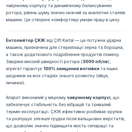
чавунному корпусу та динамічному балансуванню
ротора, рівень шуму значно нижчий за аналогічні сталеві
машини. Це створює комфортніші умови праці в цеху.
Ентолейтор ÇKIK
від Çift Kartal — це потужна ударна
машина, призначена для стерилізації зерна та борошна,
а також додаткового подрібнення продуктів помелу.
Завдяки високій швидкості ротора (
3000 об/хв
),
агрегат гарантує
100% знищення вогнівки
та інших
шкідників на всіх стадіях їхнього розвитку (яйця,
личинки).
Апарат виконаний у міцному
чавунному корпусі
, що
забезпечує стабільність без вібрацій та тривалий
термін експлуатації. ÇKIK ефективно розбиває крупки
та розпушує злежалі грудки після вальцьових верстатів,
що дозволяє значно підвищити якість сепарації та