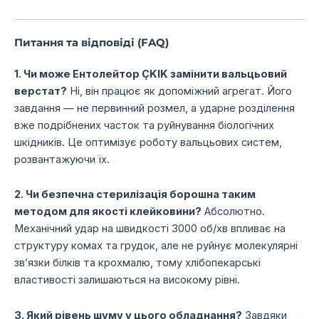
Питання та відповіді (FAQ)
1. Чи може Ентолейтор ÇKIK замінити вальцьовий
верстат?
Ні, він працює як допоміжний агрегат. Його
завдання — не первинний розмел, а ударне розділення
вже подрібнених часток та руйнування біологічних
шкідників. Це оптимізує роботу вальцьових систем,
розвантажуючи їх.
2. Чи безпечна стерилізація борошна таким
методом для якості клейковини?
Абсолютно.
Механічний удар на швидкості 3000 об/хв впливає на
структуру комах та грудок, але не руйнує молекулярні
зв’язки білків та крохмалю, тому хлібопекарські
властивості залишаються на високому рівні.
3. Який рівень шуму у цього обладнання?
Завдяки