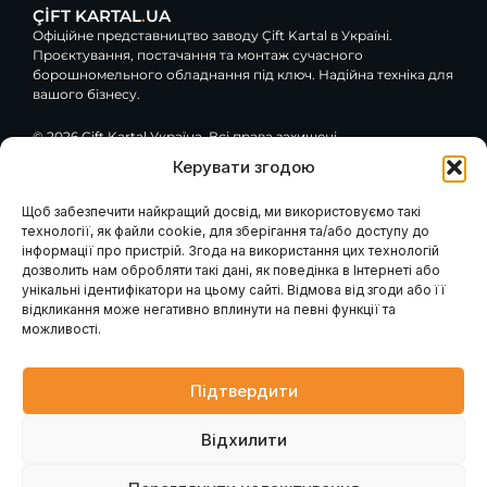
ÇİFT KARTAL
.
UA
Офіційне представництво заводу Çift Kartal в Україні.
Проєктування, постачання та монтаж сучасного
борошномельного обладнання під ключ. Надійна техніка для
вашого бізнесу.
© 2026 Çift Kartal Україна. Всі права захищені.
Керувати згодою
F
Y
G
a
o
o
c
u
o
Щоб забезпечити найкращий досвід, ми використовуємо такі
e
t
g
технології, як файли cookie, для зберігання та/або доступу до
Навігація
Клієнтам / Послуги
b
u
l
інформації про пристрій. Згода на використання цих технологій
o
b
e
Гарантія та сервіс
Каталог обладнання
дозволить нам обробляти такі дані, як поведінка в Інтернеті або
Модернізація вашого
o
e
Про компанію
млина
k
унікальні ідентифікатори на цьому сайті. Відмова від згоди або її
Наші проєкти
Консультація інженера
-
відкликання може негативно вплинути на певні функції та
Проєктування млинів
Контакти
f
Запит розрахунку
можливості.
Головна
Промислові генератори
Новини
Блог
Підтвердити
Контакти
Відхилити
вул. Петра Лубенського, 47, м. Лубни, Полтавська обл.,
37500