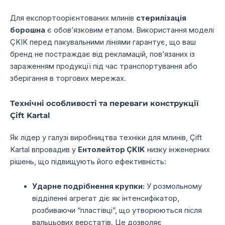
Для експортоорієнтованих млинів
стерилізація
борошна
є обов’язковим етапом. Використання моделі
ÇKIK перед пакувальними лініями гарантує, що ваш
бренд не постраждає від рекламацій, пов’язаних із
зараженням продукції під час транспортування або
зберігання в торгових мережах.
Технічні особливості та переваги конструкції
Çift Kartal
Як лідер у галузі виробництва техніки для млинів, Çift
Kartal впровадив у
Ентолейтор ÇKIK
низку інженерних
рішень, що підвищують його ефективність:
Ударне подрібнення крупки:
У розмольному
відділенні агрегат діє як інтенсифікатор,
розбиваючи “пластівці”, що утворюються після
вальцьових верстатів. Це дозволяє