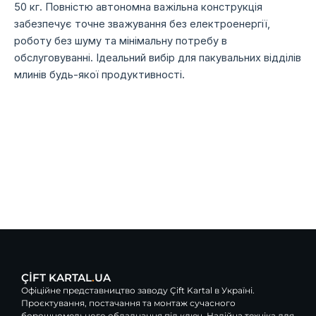
50 кг. Повністю автономна важільна конструкція
забезпечує точне зважування без електроенергії,
роботу без шуму та мінімальну потребу в
обслуговуванні. Ідеальний вибір для пакувальних відділів
млинів будь-якої продуктивності.
ÇİFT KARTAL
.
UA
Офіційне представництво заводу Çift Kartal в Україні.
Проєктування, постачання та монтаж сучасного
борошномельного обладнання під ключ. Надійна техніка для