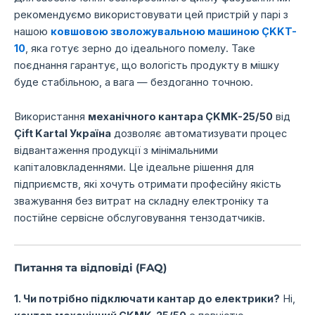
рекомендуємо використовувати цей пристрій у парі з
нашою
ковшовою зволожувальною машиною ÇKKT-
10
, яка готує зерно до ідеального помелу. Таке
поєднання гарантує, що вологість продукту в мішку
буде стабільною, а вага — бездоганно точною.
Використання
механічного кантара ÇKMK-25/50
від
Çift Kartal Україна
дозволяє автоматизувати процес
відвантаження продукції з мінімальними
капіталовкладеннями. Це ідеальне рішення для
підприємств, які хочуть отримати професійну якість
зважування без витрат на складну електроніку та
постійне сервісне обслуговування тензодатчиків.
Питання та відповіді (FAQ)
1. Чи потрібно підключати кантар до електрики?
Ні,