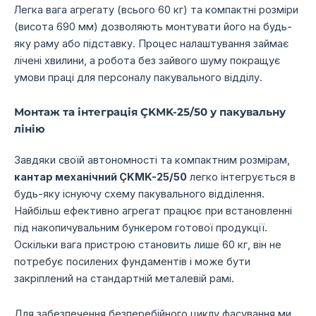
Легка вага агрегату (всього 60 кг) та компактні розміри
(висота 690 мм) дозволяють монтувати його на будь-
яку раму або підставку. Процес налаштування займає
лічені хвилини, а робота без зайвого шуму покращує
умови праці для персоналу пакувального відділу.
Монтаж та інтеграція ÇKMK-25/50 у пакувальну
лінію
Завдяки своїй автономності та компактним розмірам,
кантар механічний ÇKMK-25/50
легко інтегрується в
будь-яку існуючу схему пакувального відділення.
Найбільш ефективно агрегат працює при встановленні
під накопичувальним бункером готової продукції.
Оскільки вага пристрою становить лише 60 кг, він не
потребує посилених фундаментів і може бути
закріплений на стандартній металевій рамі.
Для забезпечення безперебійного циклу фасування ми