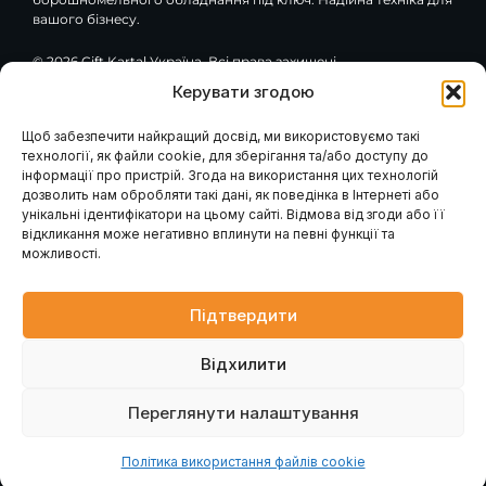
вашого бізнесу.
© 2026 Çift Kartal Україна. Всі права захищені.
Керувати згодою
F
Y
G
a
o
o
c
u
o
Щоб забезпечити найкращий досвід, ми використовуємо такі
e
t
g
технології, як файли cookie, для зберігання та/або доступу до
Навігація
Клієнтам / Послуги
b
u
l
інформації про пристрій. Згода на використання цих технологій
o
b
e
Гарантія та сервіс
Каталог обладнання
дозволить нам обробляти такі дані, як поведінка в Інтернеті або
Модернізація вашого
o
e
Про компанію
млина
k
унікальні ідентифікатори на цьому сайті. Відмова від згоди або її
Наші проєкти
Консультація інженера
-
відкликання може негативно вплинути на певні функції та
Проєктування млинів
Контакти
f
Запит розрахунку
можливості.
Головна
Промислові генератори
Новини
Блог
Підтвердити
Контакти
Відхилити
вул. Петра Лубенського, 47, м. Лубни, Полтавська обл.,
37500
Переглянути налаштування
Політика використання файлів cookie