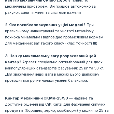
кантар механічний ÇKMK-25/50
є повністю
механічним пристроєм. Він працює автономно за
рахунок сили тяжіння та системи важелів.
2. Яка похибка зважування у цієї моделі?
При
правильному налаштуванні та чистоті механізму
похибка мінімальна і відповідає промисловим нормам
для механічних ваг такого класу (клас точності III).
3. На яку максимальну вагу розрахований цей
кантар?
Агрегат спеціально оптимізований для двох
найпопулярніших стандартів фасування: 25 кг та 50 кг.
Для зважування іншої ваги в межах цього діапазону
проводиться ручне налаштування балансира.
Кантар механічний ÇKMK-25/50
— надійне та
доступне рішення від Çift Kartal для фасування сипучих
продуктів (борошно, зерно, комбікорм) у мішки по 25 та