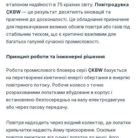
еталоном надійності в 75 країнах світу.
Повітродувка
ÇKBW
— це результат десятиліть інновацій та
прагнення до досконалості.
Це обладнання призначене
для перекачування великих обсягів повітря або газів під
стабільним тиском,
що є критично важливим для
багатьох галузей сучасної промисловості.
Принцип роботи та інженерні рішення
Робота промислового бловера серії
ÇKBW
базується
на перетворенні кінетичної енергії обертання в енергію
повітряного потоку.
Робоче колесо з точно
розрахованими лопатками вбудоване в корпус і
встановлено безпосередньо на валу електродвигуна
або через пасову передачу.
Повітря надходить через вхідний колектор,
де лопатки
крильчатки надають йому прискорення.
Оскільки
повітря перетікає від однієї лопатки до іншої,
його