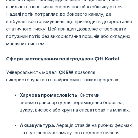
швидкість і кінетична енергія постійно збільшуються.
Надалі потік потрапляє до бокового каналу,
де
відбувається гальмування,
що призводить до зростання
статичного тиску.
Цей принцип дозволяє створювати
потужний потік без використання поршнів або складних
масляних систем.
Сфери застосування повітродувок Çift Kartal
Універсальність моделі
ÇKBW
дозволяє
використовувати її в найрізноманітніших процесах:
Харчова промисловість:
Системи
пневмотранспорту для переміщення борошна,
цукру,
висівок або круп на елеваторах та млинах.
Аквакультура:
Аерація ставків на рибних фермах
та в установках замкнутого водопостачання