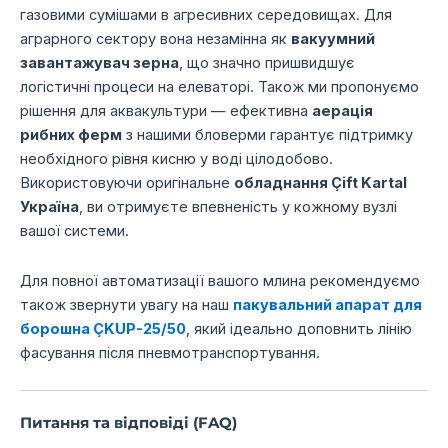
газовими сумішами в агресивних середовищах. Для
аграрного сектору вона незамінна як
вакуумний
завантажувач зерна
, що значно пришвидшує
логістичні процеси на елеваторі. Також ми пропонуємо
рішення для аквакультури — ефективна
аерація
рибних ферм
з нашими бловерми гарантує підтримку
необхідного рівня кисню у воді цілодобово.
Використовуючи оригінальне
обладнання Çift Kartal
Україна
, ви отримуєте впевненість у кожному вузлі
вашої системи.
Для повної автоматизації вашого млина рекомендуємо
також звернути увагу на наш
пакувальний апарат для
борошна ÇKUP-25/50
, який ідеально доповнить лінію
фасування після пневмотранспортування.
Питання та відповіді (FAQ)