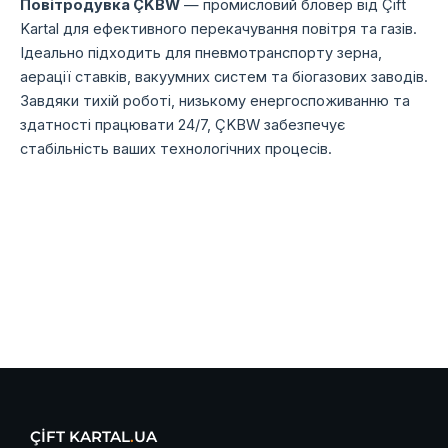
Повітродувка ÇKBW
— промисловий бловер від Çift
Kartal для ефективного перекачування повітря та газів.
Ідеально підходить для пневмотранспорту зерна,
аерації ставків,
вакуумних систем та біогазових заводів.
Завдяки тихій роботі,
низькому енергоспоживанню та
здатності працювати 24/7,
ÇKBW забезпечує
стабільність ваших технологічних процесів.
ÇİFT KARTAL
.
UA