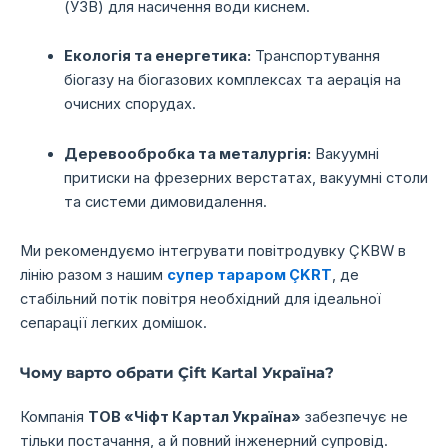
(УЗВ) для насичення води киснем.
Екологія та енергетика:
Транспортування
біогазу на біогазових комплексах та аерація на
очисних спорудах.
Деревообробка та металургія:
Вакуумні
притиски на фрезерних верстатах,
вакуумні столи
та системи димовидалення.
Ми рекомендуємо інтегрувати повітродувку ÇKBW в
лінію разом з нашим
супер тараром ÇKRT
,
де
стабільний потік повітря необхідний для ідеальної
сепарації легких домішок.
Чому варто обрати Çift Kartal Україна?
Компанія
ТОВ «Чіфт Картал Україна»
забезпечує не
тільки постачання,
а й повний інженерний супровід.