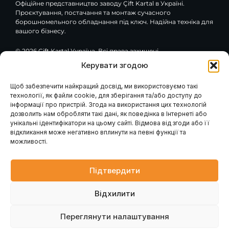
Офіційне представництво заводу Çift Kartal в Україні.
Проєктування, постачання та монтаж сучасного
борошномельного обладнання під ключ. Надійна техніка для
вашого бізнесу.
© 2026 Çift Kartal Україна. Всі права захищені.
Керувати згодою
F
Y
G
a
o
o
c
u
o
Щоб забезпечити найкращий досвід, ми використовуємо такі
e
t
g
технології, як файли cookie, для зберігання та/або доступу до
Навігація
Клієнтам / Послуги
b
u
l
інформації про пристрій. Згода на використання цих технологій
o
b
e
Гарантія та сервіс
Каталог обладнання
дозволить нам обробляти такі дані, як поведінка в Інтернеті або
Модернізація вашого
o
e
Про компанію
млина
k
унікальні ідентифікатори на цьому сайті. Відмова від згоди або її
Наші проєкти
Консультація інженера
-
відкликання може негативно вплинути на певні функції та
Проєктування млинів
Контакти
f
Запит розрахунку
можливості.
Головна
Промислові генератори
Новини
Блог
Підтвердити
Контакти
Відхилити
вул. Петра Лубенського, 47, м. Лубни, Полтавська обл.,
37500
Переглянути налаштування