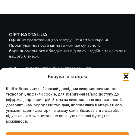
ÇİFT KARTAL
.
UA
Офіційне представництво заводу Çift Kartal в Україні.
Проєктування, постачання та монтаж сучасного
борошномельного обладнання під ключ. Надійна техніка для
вашого бізнесу.
© 2026 Çift Kartal Україна. Всі права захищені.
Керувати згодою
F
Y
G
a
o
o
c
u
o
Щоб забезпечити найкращий досвід, ми використовуємо такі
e
t
g
технології, як файли cookie, для зберігання та/або доступу до
Навігація
Клієнтам / Послуги
b
u
l
інформації про пристрій. Згода на використання цих технологій
o
b
e
Гарантія та сервіс
Каталог обладнання
дозволить нам обробляти такі дані, як поведінка в Інтернеті або
Модернізація вашого
o
e
Про компанію
млина
k
унікальні ідентифікатори на цьому сайті. Відмова від згоди або її
Наші проєкти
Консультація інженера
-
відкликання може негативно вплинути на певні функції та
Проєктування млинів
Контакти
f
Запит розрахунку
можливості.
Головна
Промислові генератори
Новини
Блог