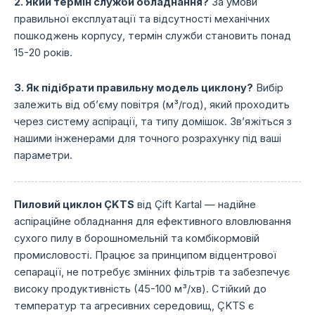
2. Який термін служби обладнання?
За умови
правильної експлуатації та відсутності механічних
пошкоджень корпусу, термін служби становить понад
15-20 років.
3. Як підібрати правильну модель циклону?
Вибір
залежить від об’єму повітря (м³/год), який проходить
через систему аспірації, та типу домішок. Зв’яжіться з
нашими інженерами для точного розрахунку під ваші
параметри.
Пиловий циклон ÇKTS
від Çift Kartal — надійне
аспіраційне обладнання для ефективного вловлювання
сухого пилу в борошномельній та комбікормовій
промисловості. Працює за принципом відцентрової
сепарації, не потребує змінних фільтрів та забезпечує
високу продуктивність (45-100 м³/хв). Стійкий до
температур та агресивних середовищ, ÇKTS є