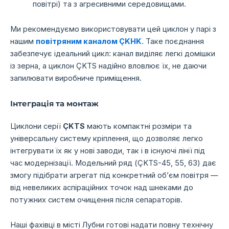
повітрі) та з агресивними середовищами.
Ми рекомендуємо використовувати цей циклон у парі з
нашим
повітряним каналом ÇKHK
. Таке поєднання
забезпечує ідеальний цикл: канал виділяє легкі домішки
із зерна, а циклон ÇKTS надійно вловлює їх, не даючи
запилювати виробниче приміщення.
Інтеграція та монтаж
Циклони серії
ÇKTS
мають компактні розміри та
універсальну систему кріплення, що дозволяє легко
інтегрувати їх як у нові заводи, так і в існуючі лінії під
час модернізації. Модельний ряд (ÇKTS-45, 55, 63) дає
змогу підібрати агрегат під конкретний об’єм повітря —
від невеликих аспіраційних точок над шнеками до
потужних систем очищення після сепараторів.
Наші фахівці в місті Лубни готові надати повну технічну