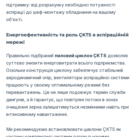
підтримку: від розрахунку необхідної потужності
аспірації до шеф-монтажу обладнання на вашому
об’єкті.
Енергоефективність та роль ÇKTS в аспіраційній
мережі
Правильно підібраний
пиловий циклон ÇKTS
дозволяє
суттєво знизити енерговитрати всього підприємства.
Оскільки конструкція циклону забезпечує стабільний
аеродинамічний опір, вентилятори аспіраційної системи
працюють у своєму оптимальному режимі без
перевантажень. Це не лише подовжує термін служби
двигунів, а й гарантує, що повітряні потоки в зонах
очищення зерна залишатимуться незмінними навіть при
інтенсивному навантаженні.
Ми рекомендуємо встановлювати циклони ÇKTS як
частину комплексної системи разом із нашими