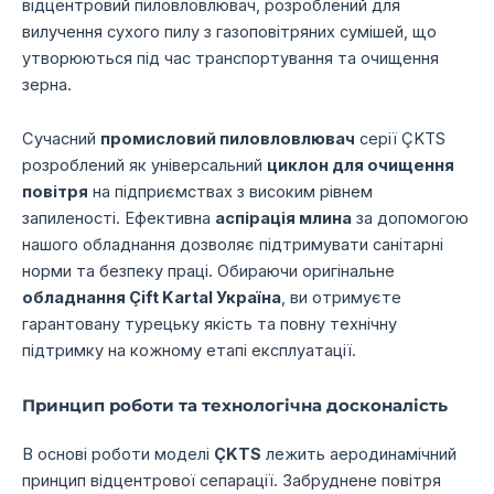
відцентровий пиловловлювач, розроблений для
вилучення сухого пилу з газоповітряних сумішей, що
утворюються під час транспортування та очищення
зерна.
Сучасний
промисловий пиловловлювач
серії ÇKTS
розроблений як універсальний
циклон для очищення
повітря
на підприємствах з високим рівнем
запиленості. Ефективна
аспірація млина
за допомогою
нашого обладнання дозволяє підтримувати санітарні
норми та безпеку праці. Обираючи оригінальне
обладнання Çift Kartal Україна
, ви отримуєте
гарантовану турецьку якість та повну технічну
підтримку на кожному етапі експлуатації.
Принцип роботи та технологічна досконалість
В основі роботи моделі
ÇKTS
лежить аеродинамічний
принцип відцентрової сепарації. Забруднене повітря