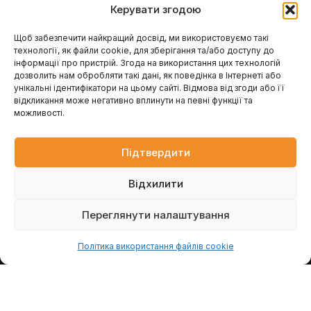
Керувати згодою
F
Y
G
a
o
o
c
u
o
Щоб забезпечити найкращий досвід, ми використовуємо такі
e
t
g
технології, як файли cookie, для зберігання та/або доступу до
Навігація
Клієнтам / Послуги
b
u
l
інформації про пристрій. Згода на використання цих технологій
o
b
e
Гарантія та сервіс
Каталог обладнання
дозволить нам обробляти такі дані, як поведінка в Інтернеті або
Модернізація вашого
o
e
Про компанію
млина
k
унікальні ідентифікатори на цьому сайті. Відмова від згоди або її
Наші проєкти
Консультація інженера
-
відкликання може негативно вплинути на певні функції та
Проєктування млинів
Контакти
f
Запит розрахунку
можливості.
Головна
Промислові генератори
Новини
Блог
Підтвердити
Контакти
Відхилити
вул. Петра Лубенського, 47, м. Лубни, Полтавська обл.,
37500
Переглянути налаштування
Політика використання файлів cookie
ДЗВІНОК
ЗАПРОСИТИ РОЗРАХУНОК