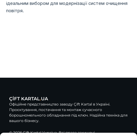
ідеальним вибором для модернізації систем очищення
повітря.
ÇİFT KARTAL
.
UA
Офіційне представництво заводу Çift Kartal в Україні.
Проєктування, постачання та монтаж сучасного
борошномельного обладнання під ключ. Надійна техніка для
вашого бізнесу.
© 2026 Çift Kartal Україна. Всі права захищені.