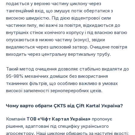
подається у верхню частину циклону через
тангенційний вхід, що змушує потік обертатися з
високою швидкістю. Під дією відцентрової сили
частинки пилу, які важчі за повітря, відкидаються до
внутрішніх стінок конічного корпусу і під власною вагою
опускаються в нижню частину (конус), звідки
видаляються через шлюзовий затвор. Очищене повітря
виходить через центральну вертикальну трубу.
Такий метод очищення дозволяє стабільно видаляти до
95-98% механічних домішок без використання
тканинних фільтрів, що особливо важливо в умовах
високої запиленості зернопереробних цехів.
Чому варто обрати ÇKTS від Çift Kartal Україна?
Компанія
ТОВ «Чіфт Картал Україна»
пропонує
рішення, адаптовані під специфіку українського
агросектору. Наші циклони обирають за наступні якості: