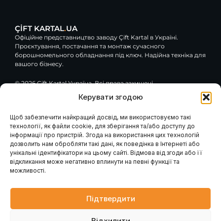
ÇİFT KARTAL
.
UA
Офіційне представництво заводу Çift Kartal в Україні.
Проєктування, постачання та монтаж сучасного
борошномельного обладнання під ключ. Надійна техніка для
вашого бізнесу.
© 2026 Çift Kartal Україна. Всі права захищені.
Керувати згодою
F
Y
G
a
o
o
c
u
o
Щоб забезпечити найкращий досвід, ми використовуємо такі
e
t
g
технології, як файли cookie, для зберігання та/або доступу до
Навігація
Клієнтам / Послуги
b
u
l
інформації про пристрій. Згода на використання цих технологій
o
b
e
Гарантія та сервіс
Каталог обладнання
дозволить нам обробляти такі дані, як поведінка в Інтернеті або
Модернізація вашого
o
e
Про компанію
млина
k
унікальні ідентифікатори на цьому сайті. Відмова від згоди або її
Наші проєкти
Консультація інженера
-
відкликання може негативно вплинути на певні функції та
Проєктування млинів
Контакти
f
Запит розрахунку
можливості.
Головна
Промислові генератори
Новини
Блог
Підтвердити
Контакти
Відхилити