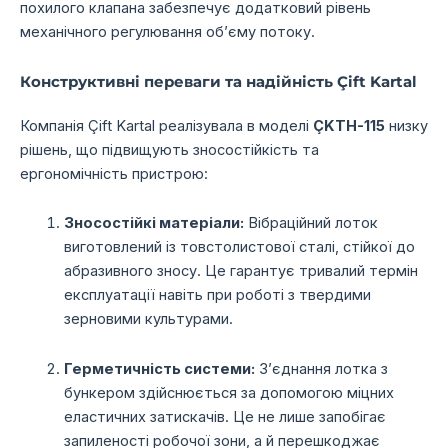
похилого клапана забезпечує додатковий рівень
механічного регулювання об’єму потоку.
Конструктивні переваги та надійність Çift Kartal
Компанія Çift Kartal реалізувала в моделі
ÇKTH-115
низку
рішень,
що підвищують зносостійкість та
ергономічність пристрою:
Зносостійкі матеріали:
Вібраційний лоток
виготовлений із товстолистової сталі,
стійкої до
абразивного зносу.
Це гарантує тривалий термін
експлуатації навіть при роботі з твердими
зерновими культурами.
Герметичність системи:
З’єднання лотка з
бункером здійснюється за допомогою міцних
еластичних затискачів.
Це не лише запобігає
запиленості робочої зони,
а й перешкоджає