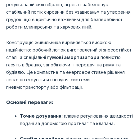
регульованій силі вібрації, агрегат забезпечує
стабільний потік сировини без «зависань» та утворення
грудок, що є критично важливим для безперебійної
роботи млинарських та харчових ліній.
Конструкція живильника вирізняється високою
надійністю: робочий лоток виготовлений зі зносостійкої
сталі, а спеціальні
гумові амортизатори
повністю
гасять вібрацію, запобігаючи її передачі на раму та
будівлю. Це компактне та енергоефективне рішення
легко інтегрується в існуючі системи
пневмотранспорту або фільтрації.
Основні переваги:
Точне дозування:
плавне регулювання швидкості
подачі за допомогою противаг та клапана.
Стабільна робота:
відсутність застійних зон та