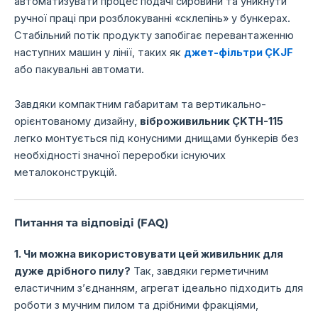
автоматизувати процес подачі сировини та уникнути
ручної праці при розблокуванні «склепінь» у бункерах.
Стабільний потік продукту запобігає перевантаженню
наступних машин у лінії,
таких як
джет-фільтри ÇKJF
або пакувальні автомати.
Завдяки компактним габаритам та вертикально-
орієнтованому дизайну,
віброживильник ÇKTH-115
легко монтується під конусними днищами бункерів без
необхідності значної переробки існуючих
металоконструкцій.
Питання та відповіді (FAQ)
1. Чи можна використовувати цей живильник для
дуже дрібного пилу?
Так,
завдяки герметичним
еластичним з’єднанням,
агрегат ідеально підходить для
роботи з мучним пилом та дрібними фракціями,