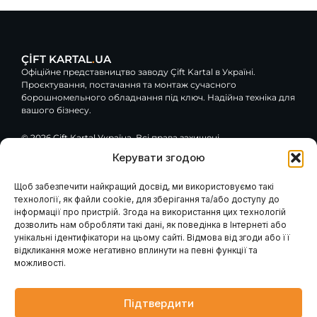
ÇİFT KARTAL
.
UA
Офіційне представництво заводу Çift Kartal в Україні.
Проєктування, постачання та монтаж сучасного
борошномельного обладнання під ключ. Надійна техніка для
вашого бізнесу.
© 2026 Çift Kartal Україна. Всі права захищені.
Керувати згодою
F
Y
G
a
o
o
c
u
o
Щоб забезпечити найкращий досвід, ми використовуємо такі
e
t
g
технології, як файли cookie, для зберігання та/або доступу до
Навігація
Клієнтам / Послуги
b
u
l
інформації про пристрій. Згода на використання цих технологій
o
b
e
Гарантія та сервіс
Каталог обладнання
дозволить нам обробляти такі дані, як поведінка в Інтернеті або
Модернізація вашого
o
e
Про компанію
млина
k
унікальні ідентифікатори на цьому сайті. Відмова від згоди або її
Наші проєкти
Консультація інженера
-
відкликання може негативно вплинути на певні функції та
Проєктування млинів
Контакти
f
Запит розрахунку
можливості.
Головна
Промислові генератори
Новини
Блог
Підтвердити