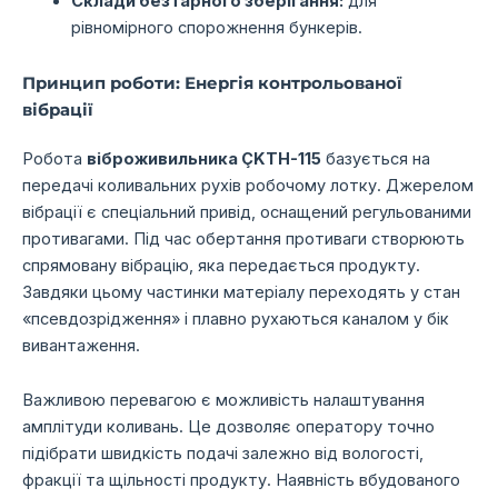
Склади безтарного зберігання:
для
рівномірного спорожнення бункерів.
Принцип роботи: Енергія контрольованої
вібрації
Робота
віброживильника ÇKTH-115
базується на
передачі коливальних рухів робочому лотку.
Джерелом
вібрації є спеціальний привід,
оснащений регульованими
противагами.
Під час обертання противаги створюють
спрямовану вібрацію,
яка передається продукту.
Завдяки цьому частинки матеріалу переходять у стан
«псевдозрідження» і плавно рухаються каналом у бік
вивантаження.
Важливою перевагою є можливість налаштування
амплітуди коливань.
Це дозволяє оператору точно
підібрати швидкість подачі залежно від вологості,
фракції та щільності продукту.
Наявність вбудованого