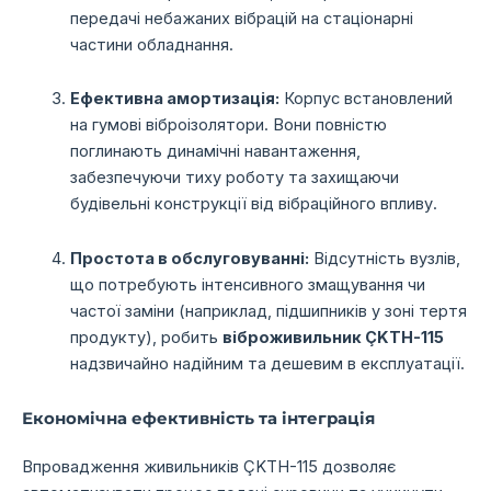
передачі небажаних вібрацій на стаціонарні
частини обладнання.
Ефективна амортизація:
Корпус встановлений
на гумові віброізолятори.
Вони повністю
поглинають динамічні навантаження,
забезпечуючи тиху роботу та захищаючи
будівельні конструкції від вібраційного впливу.
Простота в обслуговуванні:
Відсутність вузлів,
що потребують інтенсивного змащування чи
частої заміни (наприклад,
підшипників у зоні тертя
продукту),
робить
віброживильник ÇKTH-115
надзвичайно надійним та дешевим в експлуатації.
Економічна ефективність та інтеграція
Впровадження живильників ÇKTH-115 дозволяє