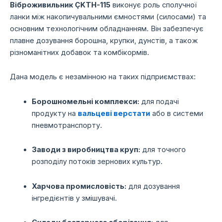
Віброживильник ÇKTH-115
виконує роль сполучної
ланки між накопичувальними ємностями (силосами) та
основним технологічним обладнанням.
Він забезпечує
плавне дозування борошна,
крупки,
дунстів,
а також
різноманітних добавок та комбікормів.
Дана модель є незамінною на таких підприємствах:
Борошномельні комплекси:
для подачі
продукту на
вальцеві верстати
або в системи
пневмотранспорту.
Заводи з виробництва круп:
для точного
розподілу потоків зернових культур.
Харчова промисловість:
для дозування
інгредієнтів у змішувачі.