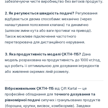
забезпечуючи чисте виробництво без витоків продукту.
2. Як регулюється швидкість подачі?
Регулювання
відбувається двома способами:
механічно (через
налаштування положення клапана) та динамічно
(шляхом зміни кута або ваги противаг на приводі).
Також можливе підключення частотного
перетворювача для дистанційного керування.
3. Яка продуктивність моделі ÇKTH-115?
Дана
модель розрахована на продуктивність до 1000 кг/год,
що робить її оптимальною для дозування інгредієнтів
або живлення окремих ліній розмелу.
Віброживильник ÇKTH-115
від Çift Kartal — це
професійне обладнання для
точного дозування та
рівномірної подачі
сипучих і гранульованих продуктів
(борошна, крупки, висівок, комбікормів). Завдяки