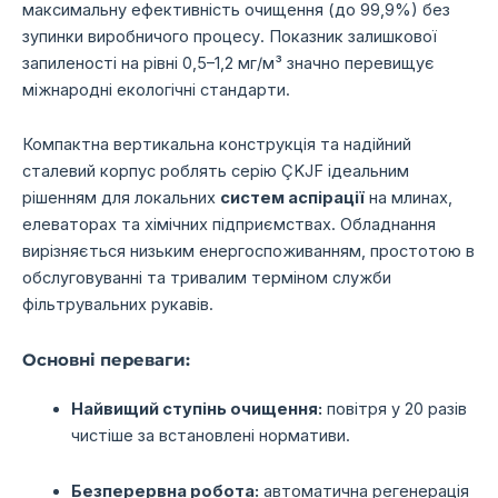
максимальну ефективність очищення (до 99,9%) без
зупинки виробничого процесу. Показник залишкової
запиленості на рівні 0,5–1,2 мг/м³ значно перевищує
міжнародні екологічні стандарти.
Компактна вертикальна конструкція та надійний
сталевий корпус роблять серію ÇKJF ідеальним
рішенням для локальних
систем аспірації
на млинах,
елеваторах та хімічних підприємствах. Обладнання
вирізняється низьким енергоспоживанням, простотою в
обслуговуванні та тривалим терміном служби
фільтрувальних рукавів.
Основні переваги:
Найвищий ступінь очищення:
повітря у 20 разів
чистіше за встановлені нормативи.
Безперервна робота:
автоматична регенерація