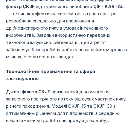
фільтр ÇKJF
від турецького виробника
ÇİFT KARTAL
— це високоефективна система фільтрації повітря,
розроблена спеціально для вловлювання
дрібнодисперсного пилу в умовах інтенсивного
виробництва. Завдяки використанню передових
технологій імпульсної регенерації, цей агрегат
забезпечує безперебійну роботу аспіраційних мереж на
млинах, елеваторах та заводах.
Технологічне призначення та сфера
застосування
Джет-фільтр ÇKJF
призначений для очищення
запиленого повітряного потоку від сухих частинок пилу
різного походження. Моделі ÇKJF-15 та ÇKJF-30 є
оптимальним рішенням для підприємств із середнім
навантаженням (до 60 тонн продукції на добу).