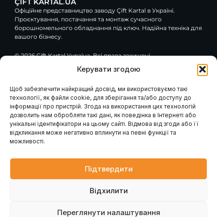
ÇİFT KARTAL
.
UA
Офіційне представництво заводу Çift Kartal в Україні.
Проєктування, постачання та монтаж сучасного
борошномельного обладнання під ключ. Надійна техніка для
вашого бізнесу.
© 2026 Çift Kartal Україна. Всі права захищені.
Керувати згодою
F
Y
G
a
o
o
c
u
o
Щоб забезпечити найкращий досвід, ми використовуємо такі
e
t
g
технології, як файли cookie, для зберігання та/або доступу до
Навігація
Клієнтам / Послуги
b
u
l
інформації про пристрій. Згода на використання цих технологій
o
b
e
Гарантія та сервіс
Каталог обладнання
дозволить нам обробляти такі дані, як поведінка в Інтернеті або
Модернізація вашого
o
e
Про компанію
млина
k
унікальні ідентифікатори на цьому сайті. Відмова від згоди або її
Наші проєкти
Консультація інженера
-
відкликання може негативно вплинути на певні функції та
Проєктування млинів
Контакти
f
Запит розрахунку
можливості.
Головна
Промислові генератори
Новини
Блог
Підтвердити
Контакти
Відхилити
вул. Петра Лубенського, 47, м. Лубни, Полтавська обл.,
37500
Переглянути налаштування