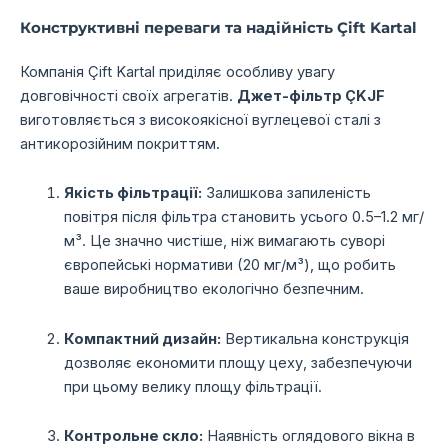
Конструктивні переваги та надійність Çift Kartal
Компанія Çift Kartal приділяє особливу увагу
довговічності своїх агрегатів.
Джет-фільтр ÇKJF
виготовляється з високоякісної вуглецевої сталі з
антикорозійним покриттям.
Якість фільтрації:
Залишкова запиленість
повітря після фільтра становить усього 0.5–1.2 мг/
м³. Це значно чистіше, ніж вимагають суворі
європейські нормативи (20 мг/м³), що робить
ваше виробництво екологічно безпечним.
Компактний дизайн:
Вертикальна конструкція
дозволяє економити площу цеху, забезпечуючи
при цьому велику площу фільтрації.
Контрольне скло:
Наявність оглядового вікна в