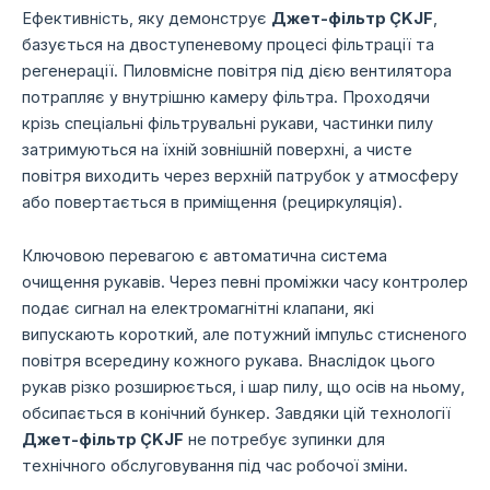
Ефективність, яку демонструє
Джет-фільтр ÇKJF
,
базується на двоступеневому процесі фільтрації та
регенерації. Пиловмісне повітря під дією вентилятора
потрапляє у внутрішню камеру фільтра. Проходячи
крізь спеціальні фільтрувальні рукави, частинки пилу
затримуються на їхній зовнішній поверхні, а чисте
повітря виходить через верхній патрубок у атмосферу
або повертається в приміщення (рециркуляція).
Ключовою перевагою є автоматична система
очищення рукавів. Через певні проміжки часу контролер
подає сигнал на електромагнітні клапани, які
випускають короткий, але потужний імпульс стисненого
повітря всередину кожного рукава. Внаслідок цього
рукав різко розширюється, і шар пилу, що осів на ньому,
обсипається в конічний бункер. Завдяки цій технології
Джет-фільтр ÇKJF
не потребує зупинки для
технічного обслуговування під час робочої зміни.