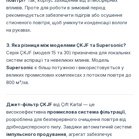
повітрі?
Так, корпус захищений від атмосферних
впливів. Проте для роботи в зимовий період
рекомендується забезпечити підігрів або осушення
стисненого повітря, щоб уникнути конденсації вологи
на рукавах.
3. Яка різниця між моделями ÇKJF та Supersonic?
Серія ÇKJF (моделі 15 та 30) призначена для локальних
систем аспірації та невеликих млинів. Модель
Supersonic
є більш потужною і використовується у
великих промислових комплексах з потоком повітря до
800 м³/хв.
Джет-фільтр ÇKJF
від Çift Kartal — це
високоефективна
промислова система фільтрації
,
розроблена для безперервного очищення повітря від
дрібнодисперсного пилу. Завдяки автоматичній системі
імпульсного продування
, агрегат забезпечує