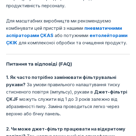
продуктивність персоналу.
Для масштабних виробництв ми рекомендуємо
комбінувати цей пристрій з нашими
пневматичними
аспіраторами ÇKAS
або потужними
ентолейторами
ÇKIK
для комплексної обробки та очищення продукту.
Питання та відповіді (FAQ)
1. Як часто потрібно замінювати фільтрувальні
рукави?
За умови правильного налаштування тиску
стисненого повітря (імпульсу), рукави в
Джет-фільтрі
ÇKJF
можуть служити від 1 до 3 років залежно від
абразивності пилу. Заміна проводиться легко через
верхню або бічну панель.
2. Чи може джет-фільтр працювати на відкритому