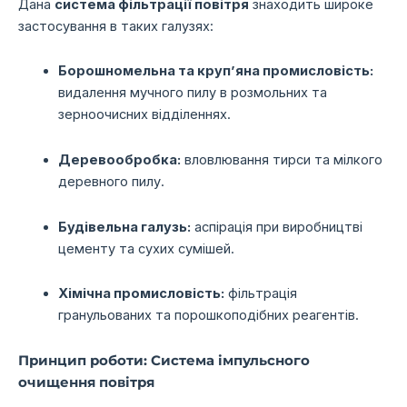
Дана
система фільтрації повітря
знаходить широке
застосування в таких галузях:
Борошномельна та круп’яна промисловість:
видалення мучного пилу в розмольних та
зерноочисних відділеннях.
Деревообробка:
вловлювання тирси та мілкого
деревного пилу.
Будівельна галузь:
аспірація при виробництві
цементу та сухих сумішей.
Хімічна промисловість:
фільтрація
гранульованих та порошкоподібних реагентів.
Принцип роботи: Система імпульсного
очищення повітря