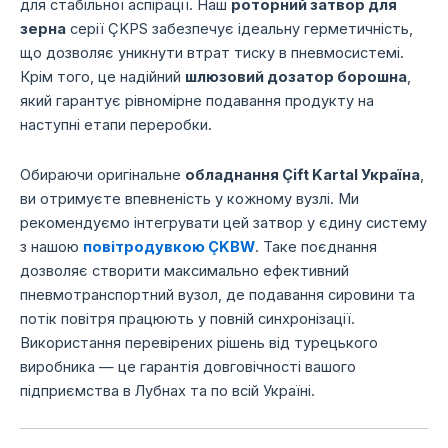
для стабільної аспірації. Наш
роторний затвор для
зерна
серії ÇKPS забезпечує ідеальну герметичність,
що дозволяє уникнути втрат тиску в пневмосистемі.
Крім того, це надійний
шлюзовий дозатор борошна
,
який гарантує рівномірне подавання продукту на
наступні етапи переробки.
Обираючи оригінальне
обладнання Çift Kartal Україна
,
ви отримуєте впевненість у кожному вузлі. Ми
рекомендуємо інтегрувати цей затвор у єдину систему
з нашою
повітродувкою ÇKBW
. Таке поєднання
дозволяє створити максимально ефективний
пневмотранспортний вузол, де подавання сировини та
потік повітря працюють у повній синхронізації.
Використання перевірених рішень від турецького
виробника — це гарантія довговічності вашого
підприємства в Лубнах та по всій Україні.