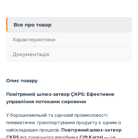
Все про товар
Характеристики
Документація
Опис товару
Повітряний шлюз-затвор ÇKPS: Ефективне
управління потоками сировини
У борошномельній та харчовій промисловості
пневматичне транспортування продукту є одним із
найскладніших процесів.
Повітряний шлюз-затвор
ÇKPS
від турецького виробника
Çift Kartal
— це