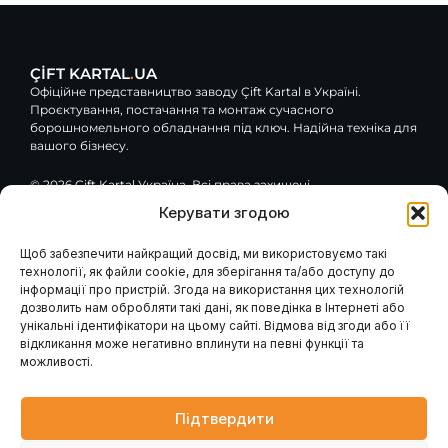
ÇİFT KARTAL
.
UA
Офіційне представництво заводу Çift Kartal в Україні.
Проєктування, постачання та монтаж сучасного
борошномельного обладнання під ключ. Надійна техніка для
вашого бізнесу.
© 2026 Çift Kartal Україна. Всі права захищені.
Керувати згодою
F
Y
G
a
o
o
c
u
o
Щоб забезпечити найкращий досвід, ми використовуємо такі
e
t
g
технології, як файли cookie, для зберігання та/або доступу до
Навігація
Клієнтам / Послуги
b
u
l
інформації про пристрій. Згода на використання цих технологій
o
b
e
Гарантія та сервіс
Каталог обладнання
дозволить нам обробляти такі дані, як поведінка в Інтернеті або
Модернізація вашого
o
e
Про компанію
млина
k
унікальні ідентифікатори на цьому сайті. Відмова від згоди або її
Наші проєкти
Консультація інженера
-
відкликання може негативно вплинути на певні функції та
Проєктування млинів
Контакти
f
Запит розрахунку
можливості.
Головна
Промислові генератори
Новини
Блог
Підтвердити
Контакти