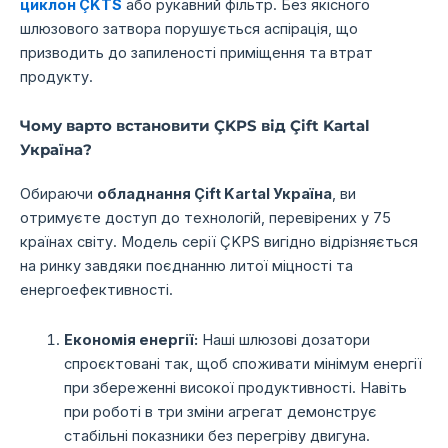
циклон ÇKTS
або рукавний фільтр. Без якісного
шлюзового затвора порушується аспірація, що
призводить до запиленості приміщення та втрат
продукту.
Чому варто встановити ÇKPS від Çift Kartal
Україна?
Обираючи
обладнання Çift Kartal Україна
, ви
отримуєте доступ до технологій, перевірених у 75
країнах світу. Модель серії ÇKPS вигідно відрізняється
на ринку завдяки поєднанню литої міцності та
енергоефективності.
Економія енергії:
Наші шлюзові дозатори
спроєктовані так, щоб споживати мінімум енергії
при збереженні високої продуктивності. Навіть
при роботі в три зміни агрегат демонструє
стабільні показники без перегріву двигуна.