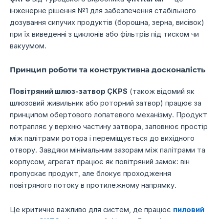
інженерне рішення №1 для забезпечення стабільного
дозування сипучих продуктів (борошна, зерна, висівок)
при їх виведенні з циклонів або фільтрів під тиском чи
вакуумом.
Принцип роботи та конструктивна досконалість
Повітряний шлюз-затвор ÇKPS
(також відомий як
шлюзовий живильник або роторний затвор) працює за
принципом обертового лопатевого механізму. Продукт
потрапляє у верхню частину затвора, заповнює простір
між палітрами ротора і переміщується до вихідного
отвору. Завдяки мінімальним зазорам між палітрами та
корпусом, агрегат працює як повітряний замок: він
пропускає продукт, але блокує проходження
повітряного потоку в протилежному напрямку.
Це критично важливо для систем, де працює
пиловий