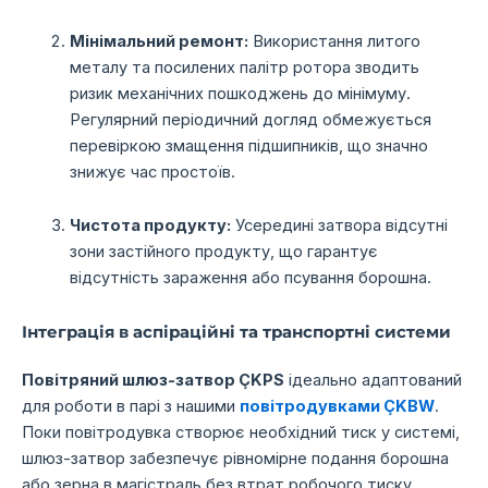
Мінімальний ремонт:
Використання литого
металу та посилених палітр ротора зводить
ризик механічних пошкоджень до мінімуму.
Регулярний періодичний догляд обмежується
перевіркою змащення підшипників, що значно
знижує час простоїв.
Чистота продукту:
Усередині затвора відсутні
зони застійного продукту, що гарантує
відсутність зараження або псування борошна.
Інтеграція в аспіраційні та транспортні системи
Повітряний шлюз-затвор ÇKPS
ідеально адаптований
для роботи в парі з нашими
повітродувками ÇKBW
.
Поки повітродувка створює необхідний тиск у системі,
шлюз-затвор забезпечує рівномірне подання борошна
або зерна в магістраль без втрат робочого тиску.