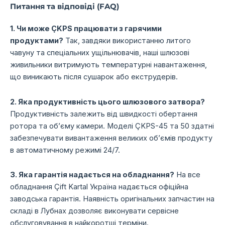
Питання та відповіді (FAQ)
1. Чи може ÇKPS працювати з гарячими
продуктами?
Так, завдяки використанню литого
чавуну та спеціальних ущільнювачів, наші шлюзові
живильники витримують температурні навантаження,
що виникають після сушарок або екструдерів.
2. Яка продуктивність цього шлюзового затвора?
Продуктивність залежить від швидкості обертання
ротора та об’єму камери. Моделі ÇKPS-45 та 50 здатні
забезпечувати вивантаження великих об’ємів продукту
в автоматичному режимі 24/7.
3. Яка гарантія надається на обладнання?
На все
обладнання Çift Kartal Україна надається офіційна
заводська гарантія. Наявність оригінальних запчастин на
складі в Лубнах дозволяє виконувати сервісне
обслуговування в найкоротші терміни.