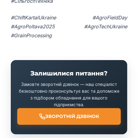
#СільгоспТехніка
#ChiftKartalUkraine #AgroFieldDay
#AgroPoltava2025 #AgroTechUkraine
#GrainProcessing
Залишилися питання?
Замовте зворотній дзвінок — наш спеціаліст
безкоштовно проконсультує вас та допоможе
з підбором обладнання для вашого
підприємства.
ЗВОРОТНІЙ ДЗВІНОК