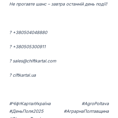
Не прогавте шанс – завтра останній день події!
? +380504048880
? +380505300911
?
sales@chiftkartal.com
? ciftkartal.ua
#ЧіфтКарталУкраїна #AgroPoltava
#ДеньПоля2025 #АграрнаПолтавщина