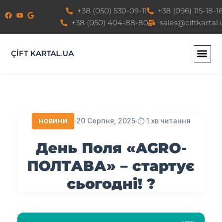
Перейти
+38 (050) 530-09-11
+38 (096) 115-18-1
до
+38 (050) 404-88-80
sales@ciftkartal.
вмісту
ÇİFT KARTAL
.
UA
20 Серпня, 2025
⏱️ 1 хв читання
НОВИНИ
День Поля «AGRO-
ПОЛТАВА» – стартує
сьогодні! ?