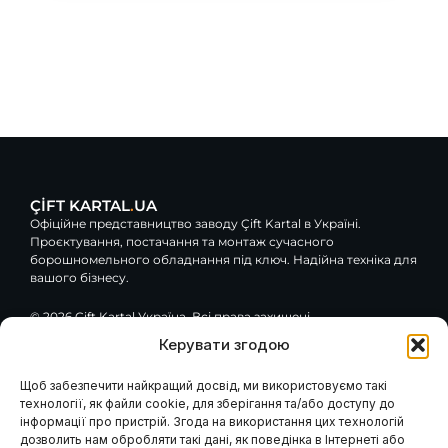
ÇİFT KARTAL
.
UA
Офіційне представництво заводу Çift Kartal в Україні.
Проєктування, постачання та монтаж сучасного
борошномельного обладнання під ключ. Надійна техніка для
вашого бізнесу.
© 2026 Çift Kartal Україна. Всі права захищені.
Керувати згодою
F
Y
G
a
o
o
c
u
o
Щоб забезпечити найкращий досвід, ми використовуємо такі
e
t
g
технології, як файли cookie, для зберігання та/або доступу до
Навігація
Клієнтам / Послуги
b
u
l
інформації про пристрій. Згода на використання цих технологій
o
b
e
Гарантія та сервіс
Каталог обладнання
дозволить нам обробляти такі дані, як поведінка в Інтернеті або
Модернізація вашого
o
e
Про компанію