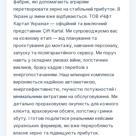
фабрик, які допомагають аграріям
перетворювати зерно на стабільний прибуток. В
Україні ці зміни вже відбуваються. ТОВ «Чіфт
Картал Україна» — офіційний та виключний
представник Çift Kartal. Ми супроводжуємо вас
на кожному етапі — від планування та
проєктування до монтажу, навчання персоналу,
запуску та післягарантійного сервісу. Ми поруч
навіть у складних умовах війни, логістичних
викликів, браку кадрів і перебоїв з
енергопостачанням. Наші млинарні комплекси
вирізняються надійною автоматикою,
енергоефективністю, гнучкістю потужностей і
мінімальними витратами на обслуговування. Ми
детально прораховуємо окупність для кожного
клієнта, враховуючи обсяги, логістику і ринки
збуту. І готові поділитися реальними кейсами
українських фермерів, які вже переробляють
власне зерно та підвищують прибуток.