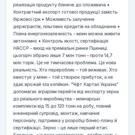
реалізація продукту ближче до споживача •
Контрактний експорт готової продукції замість
біржової гри • Можливість залучення
держгрантів, пільгових кредитів на обладнання •
Повна енергонезалежність – млин можна живити
автономно • Контроль якості, сертифікація
HACCP – вихід на преміальні ринки Пшениці
цьогоріч зібрано лише 7 млн тонн – проти 14,7
млн торік. Це не тимчасова проблема. Це нова
реальність. Хто переробляє – той виживає. Хто
інвестує у млин – той створює прибуток, а не
здає врожай «за копійки». “Чіфт Картал Україна”
допомагає аграріям перейти від експорту зерна
до реального виробництва – млинарські
комплекси від 15 до 120 тонн на добу, повний
інженерний супровід, монтаж, навчання
персоналу, підтримка у розробці бізнес-плану й
сертифікації. Зерно – це лише перший етап.
Борошно – це ваша незалежність, стабільність і