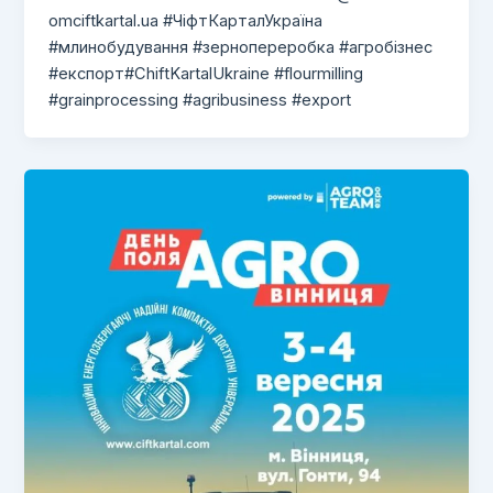
omciftkartal.ua
#ЧіфтКарталУкраїна
#млинобудування #зернопереробка #агробізнес
#експорт#ChiftKartalUkraine #flourmilling
#grainprocessing #agribusiness #export