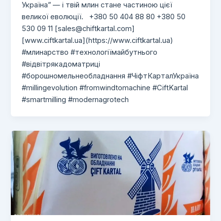
Україна” — і твій млин стане частиною цієї
великої еволюції. +380 50 404 88 80 +380 50
530 09 11 [
sales@chiftkartal.com
]
[www.ciftkartal.ua](https://www.ciftkartal.ua)
#млинарство #технологіїмайбутнього
#відвітрякадоматриці
#борошномельнеобладнання #ЧіфтКарталУкраїна
#millingevolution #fromwindtomachine #CiftKartal
#smartmilling #modernagrotech