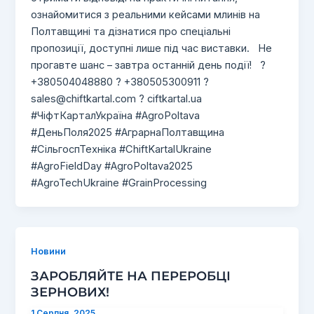
ознайомитися з реальними кейсами млинів на
Полтавщині та дізнатися про спеціальні
пропозиції, доступні лише під час виставки. Не
прогавте шанс – завтра останній день події! ?
+380504048880 ? +380505300911 ?
sales@chiftkartal.com
? ciftkartal.ua
#ЧіфтКарталУкраїна #AgroPoltava
#ДеньПоля2025 #АграрнаПолтавщина
#СільгоспТехніка #ChiftKartalUkraine
#AgroFieldDay #AgroPoltava2025
#AgroTechUkraine #GrainProcessing
Новини
ЗАРОБЛЯЙТЕ НА ПЕРЕРОБЦІ
ЗЕРНОВИХ!
1 Серпня, 2025