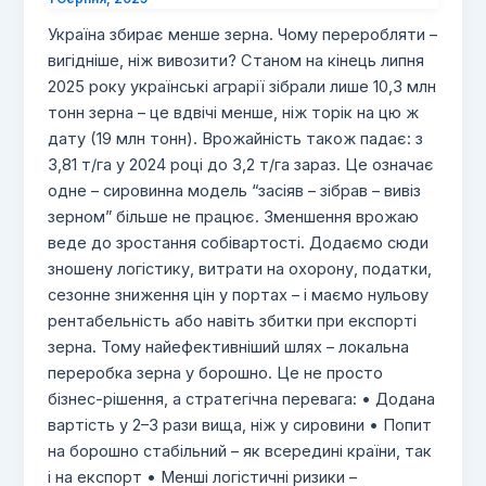
Україна збирає менше зерна. Чому переробляти –
вигідніше, ніж вивозити? Станом на кінець липня
2025 року українські аграрії зібрали лише 10,3 млн
тонн зерна – це вдвічі менше, ніж торік на цю ж
дату (19 млн тонн). Врожайність також падає: з
3,81 т/га у 2024 році до 3,2 т/га зараз. Це означає
одне – сировинна модель “засіяв – зібрав – вивіз
зерном” більше не працює. Зменшення врожаю
веде до зростання собівартості. Додаємо сюди
зношену логістику, витрати на охорону, податки,
сезонне зниження цін у портах – і маємо нульову
рентабельність або навіть збитки при експорті
зерна. Тому найефективніший шлях – локальна
переробка зерна у борошно. Це не просто
бізнес-рішення, а стратегічна перевага: • Додана
вартість у 2–3 рази вища, ніж у сировини • Попит
на борошно стабільний – як всередині країни, так
і на експорт • Менші логістичні ризики –