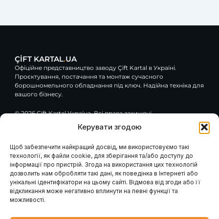
ÇİFT KARTAL
.
UA
Офіційне представництво заводу Çift Kartal в Україні.
Проєктування, постачання та монтаж сучасного
борошномельного обладнання під ключ. Надійна техніка для
вашого бізнесу.
© 2026 Çift Kartal Україна. Всі права захищені.
Керувати згодою
F
Y
G
a
o
o
c
u
o
Щоб забезпечити найкращий досвід, ми використовуємо такі
e
t
g
технології, як файли cookie, для зберігання та/або доступу до
Навігація
Клієнтам / Послуги
b
u
l
інформації про пристрій. Згода на використання цих технологій
o
b
e
Гарантія та сервіс
Каталог обладнання
дозволить нам обробляти такі дані, як поведінка в Інтернеті або
Модернізація вашого
o
e
Про компанію
млина
k
унікальні ідентифікатори на цьому сайті. Відмова від згоди або її
Наші проєкти
Консультація інженера
-
відкликання може негативно вплинути на певні функції та
Проєктування млинів
Контакти
f
Запит розрахунку
можливості.
Головна
Промислові генератори
Новини