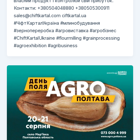
власний продукт і контролюй свій прибуток.
Контакти: +380504048880 +380505300911
sales@chiftkartal.com
ciftkartal.ua
#ЧіфтКарталУкраїна #млинобудування
#зернопереробка #агровиставка #агробізнес
#ChiftKartalUkraine #flourmilling #grainprocessing
#agroexhibition #agribusiness