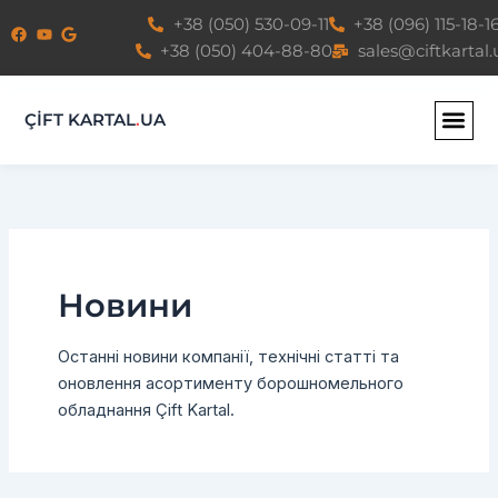
Перейти
+38 (050) 530-09-11
+38 (096) 115-18-1
до
+38 (050) 404-88-80
sales@ciftkartal.
вмісту
ÇİFT KARTAL
.
UA
Новини
Останні новини компанії, технічні статті та
оновлення асортименту борошномельного
обладнання Çift Kartal.