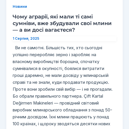
Новини
Чому аграрії, які мали ті самі
сумніви, вже збудували свої млини
— а ви досі вагаєтеся?
1 Серпня, 2025
Ви не самотні. Більшість тих, хто сьогодні
успішно переробляє зерно і заробляє на
власному виробництві борошна, спочатку
сумнівалися в окупності, боялися витратити
гроші даремно, не мали досвіду у млинарській
справі та не знали, куди продавати продукцію.
Проте вони зробили свій вибір — і не прогадали.
Бо обрали правильного партнера. Çift Kartal
Değirmen Makineleri — провідний світовий
виробник млинарського обладнання з понад 50-
річним досвідом. Їхні млини працюють у понад
100 країнах, і щороку зводяться десятки нових