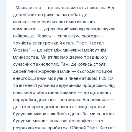
Млинарство — це спадкоємність поколінь. Від
дерев’яних вітряків на пагорбах до
високотехнологічних автоматизованих
комплексів — український млинар завжди шукав
найкраще. Колись — сила вітру, сьогодні —
точність електроніки й сталі. “Чіфт Картал
Україна” — це міст між минулим і майбутнім
млинарства. Ми втілюємо давню традицію у
сучасних технологіях. Там, де колись стояв
дерев’яний жорновий млин — сьогодні працює
енергоощадний модуль із пневматикою FESTO
та інтелектуальним керуванням процесами. Від
повільного обертання каменів — до щоденної
переробки десятків тонн зерна. Від ремесла —
до інженерної досконалості. І якщо предки
будували млини з любов’ю до хліба, ми сьогодні
будуємо млини з повагою до професії та з
розрахунком на прибуток. Обирай “Чіфт Картал