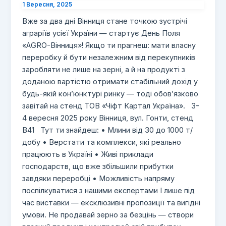
1 Вересня, 2025
Вже за два дні Вінниця стане точкою зустрічі
аграріїв усієї України — стартує День Поля
«AGRO-Вінниця»! Якщо ти прагнеш: мати власну
переробку й бути незалежним від перекупників
заробляти не лише на зерні, а й на продукті з
доданою вартістю отримати стабільний дохід у
будь-якій кон’юнктурі ринку — тоді обов’язково
завітай на стенд ТОВ «Чіфт Картал Україна». 3-
4 вересня 2025 року Вінниця, вул. Гонти, стенд
В41 Тут ти знайдеш: • Млини від 30 до 1000 т/
добу • Верстати та комплекси, які реально
працюють в Україні • Живі приклади
господарств, що вже збільшили прибутки
завдяки переробці • Можливість напряму
поспілкуватися з нашими експертами І лише під
час виставки — ексклюзивні пропозиції та вигідні
умови. Не продавай зерно за безцінь — створи