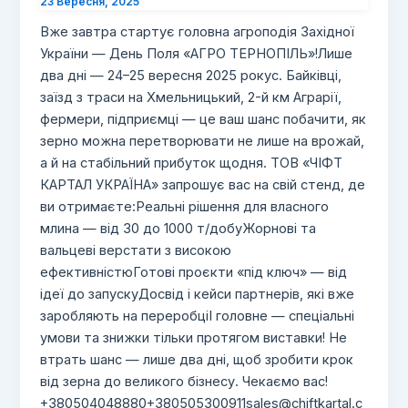
23 Вересня, 2025
Вже завтра стартує головна агроподія Західної
України — День Поля «АГРО ТЕРНОПІЛЬ»!Лише
два дні — 24–25 вересня 2025 рокус. Байківці,
заїзд з траси на Хмельницький, 2-й км Аграрії,
фермери, підприємці — це ваш шанс побачити, як
зерно можна перетворювати не лише на врожай,
а й на стабільний прибуток щодня. ТОВ «ЧІФТ
КАРТАЛ УКРАЇНА» запрошує вас на свій стенд, де
ви отримаєте:Реальні рішення для власного
млина — від 30 до 1000 т/добуЖорнові та
вальцеві верстати з високою
ефективністюГотові проєкти «під ключ» — від
ідеї до запускуДосвід і кейси партнерів, які вже
заробляють на переробціІ головне — спеціальні
умови та знижки тільки протягом виставки! Не
втрать шанс — лише два дні, щоб зробити крок
від зерна до великого бізнесу. Чекаємо вас!‪
+380504048880‬‪+380505300911‬
sales@chiftkartal.c