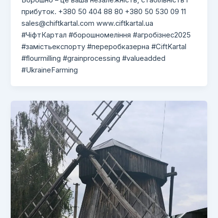
прибуток. +380 50 404 88 80 +380 50 530 09 11
sales@chiftkartal.com
www.ciftkartal.ua
#ЧіфтКартал #борошномеління #агробізнес2025
#замістьекспорту #переробказерна #CiftKartal
#flourmilling #grainprocessing #valueadded
#UkraineFarming