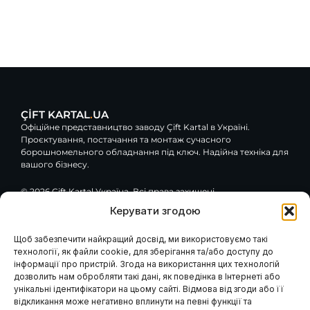
ÇİFT KARTAL
.
UA
Офіційне представництво заводу Çift Kartal в Україні.
Проєктування, постачання та монтаж сучасного
борошномельного обладнання під ключ. Надійна техніка для
вашого бізнесу.
© 2026 Çift Kartal Україна. Всі права захищені.
Керувати згодою
F
Y
G
a
o
o
c
u
o
Щоб забезпечити найкращий досвід, ми використовуємо такі
e
t
g
технології, як файли cookie, для зберігання та/або доступу до
Навігація
Клієнтам / Послуги
b
u
l
інформації про пристрій. Згода на використання цих технологій
o
b
e
Гарантія та сервіс
Каталог обладнання
дозволить нам обробляти такі дані, як поведінка в Інтернеті або
Модернізація вашого
o
e
Про компанію
млина
k
унікальні ідентифікатори на цьому сайті. Відмова від згоди або її
Наші проєкти
Консультація інженера
-
відкликання може негативно вплинути на певні функції та
Проєктування млинів
Контакти