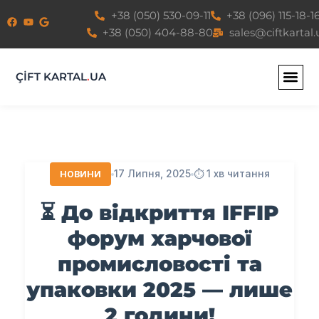
Перейти
+38 (050) 530-09-11
+38 (096) 115-18-1
до
+38 (050) 404-88-80
sales@ciftkartal.
вмісту
ÇİFT KARTAL
.
UA
17 Липня, 2025
⏱️ 1 хв читання
НОВИНИ
⏳ До відкриття IFFIP
форум харчової
промисловості та
упаковки 2025 — лише
2 години!