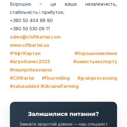
Борошно – це ваша незалежність,
стабільність і прибуток.
+380 50 404 88 80
+380 50 530 09 11
sales@chiftkartal.com
www.ciftkartal.ua
#ЧіфтКартал
#борошномеління
#агробізнес2025
#замістьекспорту
#переробказерна
#CiftKartal
#flourmilling
#grainprocessing
#valueadded
#UkraineFarming
Залишилися питання?
Замовте зворотній дзвінок — наш спеціаліст