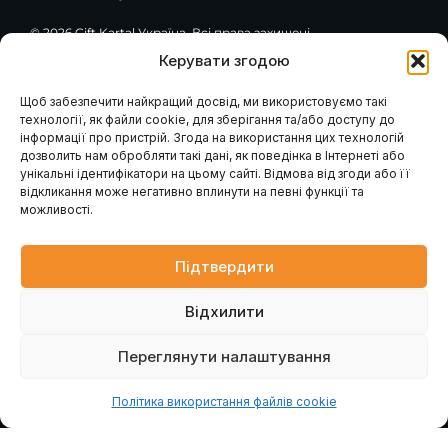
© 2026 Çift Kartal Україна. Всі права захищені.
Керувати згодою
F
Y
G
a
o
o
c
u
o
Щоб забезпечити найкращий досвід, ми використовуємо такі
e
t
g
технології, як файли cookie, для зберігання та/або доступу до
Навігація
Клієнтам / Послуги
b
u
l
інформації про пристрій. Згода на використання цих технологій
o
b
e
Гарантія та сервіс
Каталог обладнання
дозволить нам обробляти такі дані, як поведінка в Інтернеті або
Модернізація вашого
o
e
Про компанію
млина
k
унікальні ідентифікатори на цьому сайті. Відмова від згоди або її
Наші проєкти
Консультація інженера
-
відкликання може негативно вплинути на певні функції та
Проєктування млинів
Контакти
f
Запит розрахунку
можливості.
Головна
Промислові генератори
Новини
Блог
Підтвердити
Контакти
Відхилити
вул. Петра Лубенського, 47, м. Лубни, Полтавська обл.,
37500
Переглянути налаштування
Політика використання файлів cookie